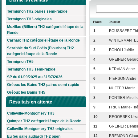
Termignon TH2 paires semi-rapide
Termignon TH3 originales
Place
Joueur
Muzillac (Billiers) TH2 catégoriel étape de la
1
BOUSSAERT Thi
Ronde
Carhaix TH2 catégoriel étape de la Ronde
2
WINTERMANTEL 
Scrabble du Sud Goëlo (Plourhan) TH2
3
BONOLI Joëlle
catégoriel étape de la Ronde
4
GREINER Gérar
Termignon TH5
5
KERVIAN Anne
Termignon TH3 semi-rapide
SP du 01/09/2025 au 31/07/2026
6
PIERSON André
Gréoux les Bains TH2 paires semi-rapide
7
NUFFER Martin
Gréoux les Bains TH5
8
PONTIER Mireill
Résultats en attente
9
FRICK Marie-Thé
Colleville-Montgomery TH3
10
REGORSEK Ursu
Quimper TH2 catégoriel étape de la Ronde
11
GREINER Denis
Colleville-Montgomery TH2 originales
12
BREMOND Claud
Eu (eu salle audiard) TH2 open