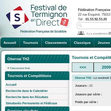
Fédération Française
22 rue Esquirol, 75013
Tél :
01.53.92.53.20
2
Il y a actuellement
Accueil
Tournois
Classements
Classique
Jeunes
Tournois et Compéti
Obernai TH2
<<<
2009
Classement final
Tournois et Compétitions
Obernai TH2
- Le vendredi 1
Accueil
Joueurs :
20
Recherche dans le Calendrier
Joueurs par série :
Recherche dans les Résultats
Poids par série :
Simultanés Permanents et Fédéraux
Derniers résultats