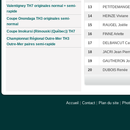
Valentigney TH7 originales normal + semi-
13
PETITDEMANGE E
rapide
14
HEINZE Viviane
Coupe Onondaga TH3 originales semi-
normal
15
RAUGEL Joëlle
Coupe Imokursi (Rimouski (Québec)) TH7
16
FINNE Arlette
Championnat Régional Outre-Mer TH3
17
DELBANCUT Cat
Outre-Mer paires semi-rapide
18
JACRI Jean Pier
19
GAUTHERON Jos
20
DUBOIS Renée
Accueil
|
Contact
|
Plan du site
|
Pho