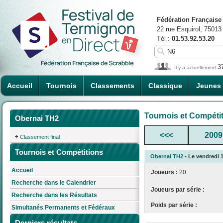
Fédération Française
22 rue Esquirol, 75013
Tél :
01.53.92.53.20
3
Il y a actuellement
Accueil
Tournois
Classements
Classique
Jeunes
Tournois et Compéti
Obernai TH2
<<<
2009
Classement final
Tournois et Compétitions
Obernai TH2
- Le vendredi 1
Accueil
Joueurs :
20
Recherche dans le Calendrier
Joueurs par série :
Recherche dans les Résultats
Poids par série :
Simultanés Permanents et Fédéraux
Derniers résultats