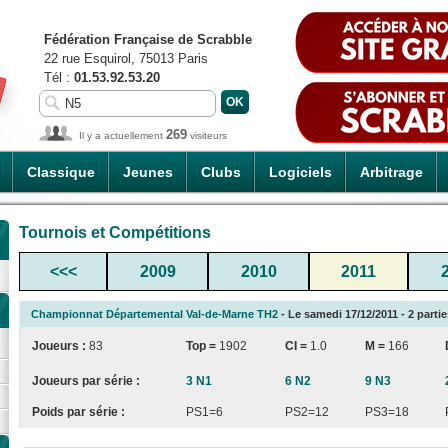
Fédération Française de Scrabble
22 rue Esquirol, 75013 Paris
Tél :
01.53.92.53.20
269
Il y a actuellement
visiteurs
Classique
Jeunes
Clubs
Logiciels
Arbitrage
Tournois et Compétitions
<<<
2009
2010
2011
Championnat Départemental Val-de-Marne TH2
- Le samedi 17/12/2011 - 2 partie
Joueurs :
83
Top =
1902
CI
=
1.0
M =
166
Joueurs par série :
3 N1
6 N2
9 N3
Poids par série :
PS1=6
PS2=12
PS3=18