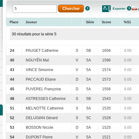
Exporter
Place
Joueur
Série
Score
%S1
30 résultats pour la série 5
24
PAUGET Catherine
S
5B
1656
0.00
40
NGUYÊN Maï
V
5A
1596
0.00
43
VINCE Simonne
V
5A
1574
0.00
44
PACCAUD Eliane
D
5A
1573
0.00
45
PUVEREL Françoise
D
5A
1556
0.00
48
ASTRESSES Catherine
S
5B
1543
0.00
51
MELNOTTE Catherine
S
5A
1535
0.00
52
DELUGIAN Gérard
S
5C
1528
0.00
53
BOSSON Nicole
D
5A
1525
0.00
54
DUPONT Pierre
V
5A
1521
0.00