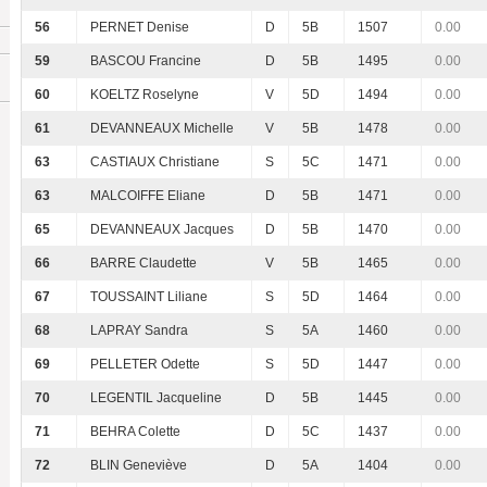
56
PERNET Denise
D
5B
1507
0.00
59
BASCOU Francine
D
5B
1495
0.00
60
KOELTZ Roselyne
V
5D
1494
0.00
61
DEVANNEAUX Michelle
V
5B
1478
0.00
63
CASTIAUX Christiane
S
5C
1471
0.00
63
MALCOIFFE Eliane
D
5B
1471
0.00
65
DEVANNEAUX Jacques
D
5B
1470
0.00
66
BARRE Claudette
V
5B
1465
0.00
67
TOUSSAINT Liliane
S
5D
1464
0.00
68
LAPRAY Sandra
S
5A
1460
0.00
69
PELLETER Odette
S
5D
1447
0.00
70
LEGENTIL Jacqueline
D
5B
1445
0.00
71
BEHRA Colette
D
5C
1437
0.00
72
BLIN Geneviève
D
5A
1404
0.00