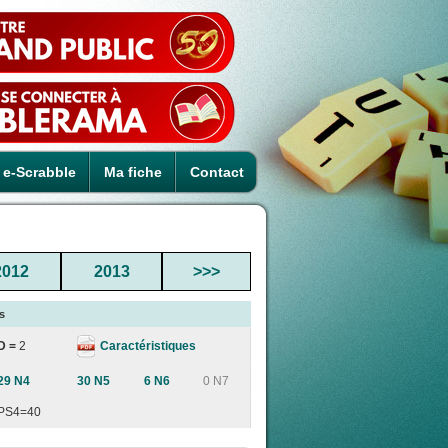
e-Scrabble
Ma fiche
Contact
2012
2013
>>>
s
Caractéristiques
D =
2
29 N4
30 N5
6 N6
0 N7
PS4=40