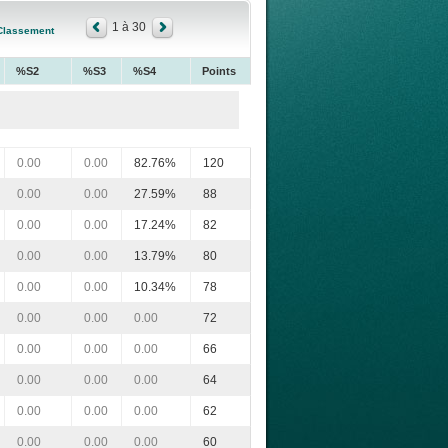
1 à 30
Classement
%S2
%S3
%S4
Points
0.00
0.00
82.76%
120
0.00
0.00
27.59%
88
0.00
0.00
17.24%
82
0.00
0.00
13.79%
80
0.00
0.00
10.34%
78
0.00
0.00
0.00
72
0.00
0.00
0.00
66
0.00
0.00
0.00
64
0.00
0.00
0.00
62
0.00
0.00
0.00
60