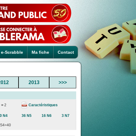
e-Scrabble
Ma fiche
Contact
2012
2013
>>>
Caractéristiques
 =
2
0 N4
36 N5
16 N6
3 N7
S4=40