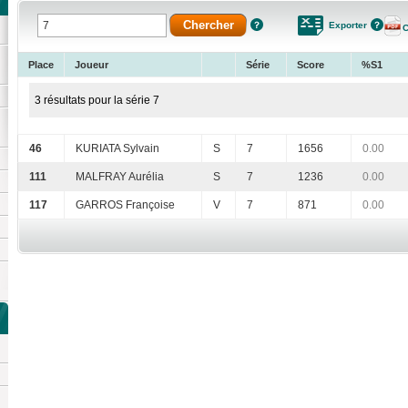
Exporter
C
Place
Joueur
Série
Score
%S1
3 résultats pour la série 7
46
KURIATA Sylvain
S
7
1656
0.00
111
MALFRAY Aurélia
S
7
1236
0.00
117
GARROS Françoise
V
7
871
0.00