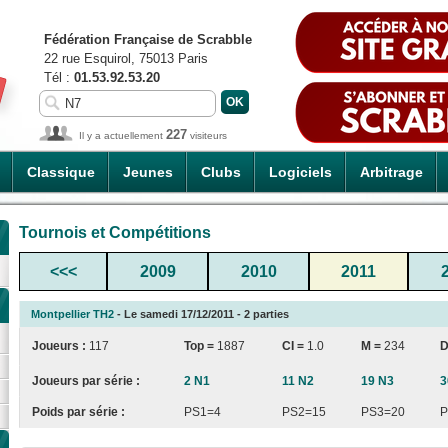
Fédération Française de Scrabble
22 rue Esquirol, 75013 Paris
Tél :
01.53.92.53.20
227
Il y a actuellement
visiteurs
Classique
Jeunes
Clubs
Logiciels
Arbitrage
Tournois et Compétitions
<<<
2009
2010
2011
Montpellier TH2
- Le samedi 17/12/2011 - 2 parties
Joueurs :
117
Top =
1887
CI
=
1.0
M =
234
D
Joueurs par série :
2 N1
11 N2
19 N3
3
Poids par série :
PS1=4
PS2=15
PS3=20
P