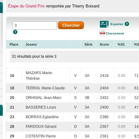
Étape du Grand Prix
remportée par Thierry Boisard
Exporter
Classement
Place
Joueur
Série
Score
%S1
%S
31 résultats pour la série 3
MAZARS Marie-
16
V
3A
2418
0.00
71
Thérèse
18
TERRAL Marie-Claude
V
3A
2404
0.00
61
20
ORHNIAL Jean-Marc
S
3B
2402
0.00
52
21
BASSERES Louis
V
3A
2400
0.00
47
23
BORRAS Eglantine
V
3A
2386
0.00
38
28
FARDOUX Gérard
D
3A
2367
0.00
14
29
COTENTIN Pierre
D
3A
2361
0.00
9.