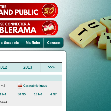
e-Scrabble
Ma fiche
Contact
2012
2013
>>>
Caractéristiques
 =
2
1 N4
50 N5
13 N6
4 N7
S4=41