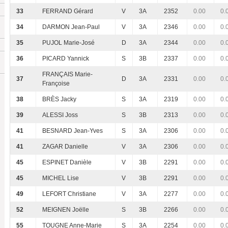
33
FERRAND Gérard
V
3A
2352
0.00
0.
34
DARMON Jean-Paul
V
3A
2346
0.00
0.
35
PUJOL Marie-José
D
3A
2344
0.00
0.
36
PICARD Yannick
S
3B
2337
0.00
0.
FRANÇAIS Marie-
37
D
3A
2331
0.00
0.
Françoise
38
BRÈS Jacky
S
3A
2319
0.00
0.
39
ALESSI Joss
S
3B
2313
0.00
0.
41
BESNARD Jean-Yves
S
3A
2306
0.00
0.
41
ZAGAR Danielle
V
3A
2306
0.00
0.
45
ESPINET Danièle
V
3B
2291
0.00
0.
45
MICHEL Lise
V
3B
2291
0.00
0.
49
LEFORT Christiane
V
3A
2277
0.00
0.
52
MEIGNEN Joëlle
S
3B
2266
0.00
0.
55
TOUGNE Anne-Marie
S
3A
2254
0.00
0.