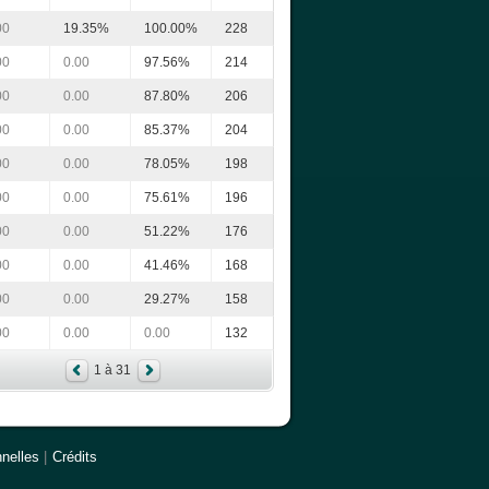
00
19.35%
100.00%
228
00
0.00
97.56%
214
00
0.00
87.80%
206
00
0.00
85.37%
204
00
0.00
78.05%
198
00
0.00
75.61%
196
00
0.00
51.22%
176
00
0.00
41.46%
168
00
0.00
29.27%
158
00
0.00
0.00
132
1 à 31
nelles
|
Crédits