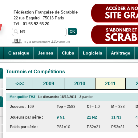
Fédération Française de Scrabble
22 rue Esquirol, 75013 Paris
Tél :
01.53.92.53.20
335
Il y a actuellement
visiteurs
Classique
Jeunes
Clubs
Logiciels
Arbitrage
Tournois et Compétitions
<<<
2009
2010
2011
Montpellier TH3
- Le dimanche 18/12/2011 - 3 parties
Joueurs :
169
Top =
2583
CI
=
1.0
M =
338
D
Joueurs par série :
9 N1
21 N2
31 N3
4
Poids par série :
PS1=10
PS2=21
PS3=31
P