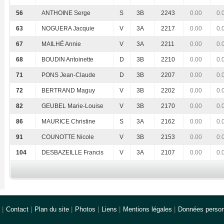
56
ANTHOINE Serge
S
3B
2243
0.00
0.
63
NOGUERA Jacquie
V
3A
2217
0.00
0.
67
MAILHÉ Annie
V
3A
2211
0.00
0.
68
BOUDIN Antoinette
D
3B
2210
0.00
0.
71
PONS Jean-Claude
D
3B
2207
0.00
0.
72
BERTRAND Maguy
V
3B
2202
0.00
0.
82
GEUBEL Marie-Louise
V
3B
2170
0.00
0.
86
MAURICE Christine
S
3A
2162
0.00
0.
91
COUNOTTE Nicole
V
3B
2153
0.00
0.
104
DESBAZEILLE Francis
V
3A
2107
0.00
0.
|
Contact
|
Plan du site
|
Photos
|
Liens
|
Mentions légales
|
Données person