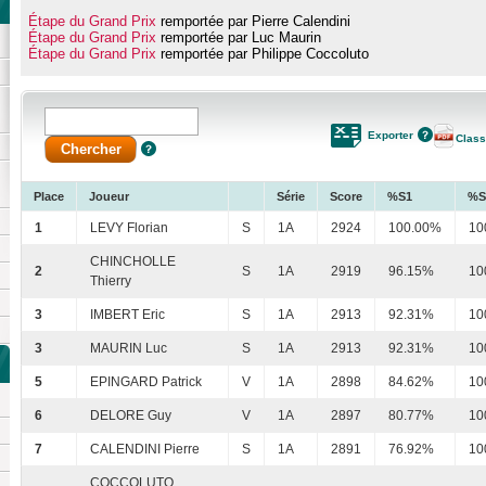
Étape du Grand Prix
remportée par Pierre Calendini
Étape du Grand Prix
remportée par Luc Maurin
Étape du Grand Prix
remportée par Philippe Coccoluto
Exporter
Clas
Place
Joueur
Série
Score
%S1
%S
1
LEVY Florian
S
1A
2924
100.00%
10
CHINCHOLLE
2
S
1A
2919
96.15%
10
Thierry
3
IMBERT Eric
S
1A
2913
92.31%
10
3
MAURIN Luc
S
1A
2913
92.31%
10
5
EPINGARD Patrick
V
1A
2898
84.62%
10
6
DELORE Guy
V
1A
2897
80.77%
10
7
CALENDINI Pierre
S
1A
2891
76.92%
10
COCCOLUTO