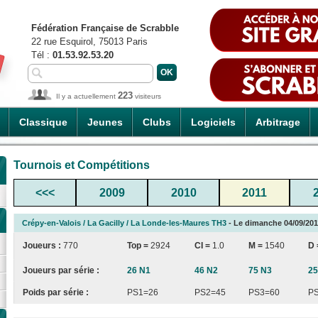
Fédération Française de Scrabble
22 rue Esquirol, 75013 Paris
Tél :
01.53.92.53.20
223
Il y a actuellement
visiteurs
Classique
Jeunes
Clubs
Logiciels
Arbitrage
Tournois et Compétitions
<<<
2009
2010
2011
Crépy-en-Valois / La Gacilly / La Londe-les-Maures TH3
- Le dimanche 04/09/2011
Joueurs :
770
Top =
2924
CI
=
1.0
M =
1540
D
Joueurs par série :
26 N1
46 N2
75 N3
25
Poids par série :
PS1=26
PS2=45
PS3=60
P