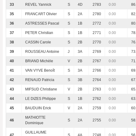
33
REVEL Yannick
S
4D
2783
0.00
86
35
FRANCART Olivier
S
2A
2780
0.00
82
36
ASTRESSES Pascal
S
1B
2772
0.00
80
37
PETER Christian
S
1B
2771
0.00
78
38
CASSIN Carole
S
2B
2770
0.00
76
39
ROUSSEAU Antoine
J
3A
2769
0.00
73
40
BRIAND Michèle
V
2B
2767
0.00
71
41
VAN VYVE Benoît
S
3A
2766
0.00
69
42
RENAUD Patricia
S
3B
2764
0.00
67
43
MIFSUD Christiane
V
2B
2763
0.00
65
44
LE DIZES Philippe
S
1B
2762
0.00
63
45
BAUDUIN Erick
V
2A
2759
0.00
60
MATHIOTTE
46
S
2A
2755
0.00
58
Dominique
GUILLAUME
47
S
4A
2748
0.00
56