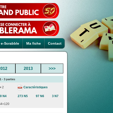
e-Scrabble
Ma fiche
Contact
2012
2013
>>>
 - 3 parties
Caractéristiques
 =
2
0 N4
273 N5
97 N6
3 N7
S4=120