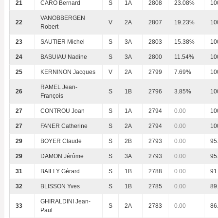
21
CARO Bernard
S
1A
2808
23.08%
10
VANOBBERGEN
22
V
2A
2807
19.23%
10
Robert
23
SAUTIER Michel
S
3A
2803
15.38%
10
24
BASUIAU Nadine
S
3A
2800
11.54%
10
25
KERNINON Jacques
V
2A
2799
7.69%
10
RAMEL Jean-
26
S
1B
2796
3.85%
10
François
27
CONTROU Joan
S
1A
2794
0.00
10
27
FANER Catherine
S
2A
2794
0.00
10
29
BOYER Claude
S
2B
2793
0.00
95
29
DAMON Jérôme
S
3A
2793
0.00
95
31
BAILLY Gérard
S
1B
2788
0.00
91
32
BLISSON Yves
S
1B
2785
0.00
89
GHIRALDINI Jean-
33
S
2A
2783
0.00
86
Paul