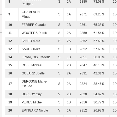
8
S
1A
2880
73.08%
10
Philippe
CHAMPAGNE
9
S
1A
2871
69.23%
10
Miguel
10
FERBER Claude
S
1B
2861
65.38%
10
11
WOUTERS Didrik
S
2A
2859
61.54%
10
12
FANER Marc
S
2A
2852
57.69%
10
12
SAUL Olivier
S
1B
2852
57.69%
10
14
FRANÇOIS Frédéric
S
1B
2851
50.00%
10
15
ROSE Mickaël
S
2B
2847
46.15%
10
16
GOBARD Joëlle
S
2A
2831
42.31%
10
DEROSNE Marie-
17
S
2A
2824
38.46%
10
Claude
18
DUCLOY Guy
V
2B
2820
34.62%
10
19
PERES Michel
S
1B
2816
30.77%
10
20
EPINGARD Nicole
V
1A
2812
26.92%
10