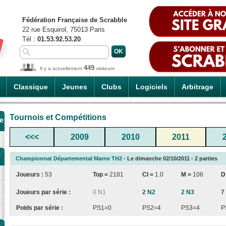
Fédération Française de Scrabble
22 rue Esquirol, 75013 Paris
Tél :
01.53.92.53.20
449
Il y a actuellement
visiteurs
Classique
Jeunes
Clubs
Logiciels
Arbitrage
Tournois et Compétitions
e
<<<
2009
2010
2011
Championnat Départemental Marne TH2
- Le dimanche 02/10/2011 - 2 parties
Joueurs :
53
Top =
2181
CI
=
1.0
M =
106
D
Joueurs par série :
0 N1
2 N2
2 N3
7
Poids par série :
PS1=0
PS2=4
PS3=4
P