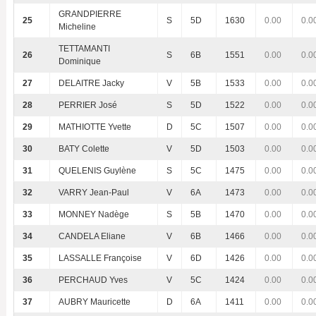
GRANDPIERRE
25
S
5D
1630
0.00
0.0
Micheline
TETTAMANTI
26
S
6B
1551
0.00
0.0
Dominique
27
DELAITRE Jacky
V
5B
1533
0.00
0.0
28
PERRIER José
S
5D
1522
0.00
0.0
29
MATHIOTTE Yvette
D
5C
1507
0.00
0.0
30
BATY Colette
V
5D
1503
0.00
0.0
31
QUELENIS Guylène
S
5C
1475
0.00
0.0
32
VARRY Jean-Paul
V
6A
1473
0.00
0.0
33
MONNEY Nadège
S
5B
1470
0.00
0.0
34
CANDELA Eliane
V
6B
1466
0.00
0.0
35
LASSALLE Françoise
V
6D
1426
0.00
0.0
36
PERCHAUD Yves
V
5C
1424
0.00
0.0
37
AUBRY Mauricette
D
6A
1411
0.00
0.0