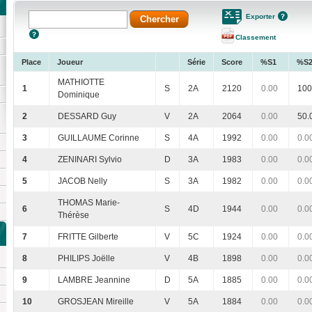
Exporter
Classement
Place
Joueur
Série
Score
%S1
%S
MATHIOTTE
1
S
2A
2120
0.00
100
Dominique
2
DESSARD Guy
V
2A
2064
0.00
50.
3
GUILLAUME Corinne
S
4A
1992
0.00
0.0
4
ZENINARI Sylvio
D
3A
1983
0.00
0.0
5
JACOB Nelly
S
3A
1982
0.00
0.0
THOMAS Marie-
6
S
4D
1944
0.00
0.0
Thérèse
7
FRITTE Gilberte
V
5C
1924
0.00
0.0
8
PHILIPS Joëlle
V
4B
1898
0.00
0.0
9
LAMBRE Jeannine
D
5A
1885
0.00
0.0
10
GROSJEAN Mireille
V
5A
1884
0.00
0.0