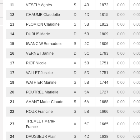
11
VESELY Agnès
S
4B
1872
0.00
0.0
12
CHAUME Claudette
D
4D
1815
0.00
0.0
13
PLOMION Claudine
S
5B
1812
0.00
0.0
14
DUBUS Marie
D
5B
1809
0.00
0.0
15
IWANCIW Bernadette
S
4C
1806
0.00
0.0
16
VERNET Janine
D
5C
1793
0.00
0.0
17
RIOT Nicole
V
5B
1751
0.00
0.0
17
VALLET Josette
D
5D
1751
0.00
0.0
19
WATHIER Martine
S
5B
1744
0.00
0.0
20
POUTREL Marielle
V
5A
1727
0.00
0.0
21
AMANT Marie-Claude
S
6A
1688
0.00
0.0
22
ROUX Francine
S
5B
1666
0.00
0.0
TREMLET Marie-
23
V
5C
1665
0.00
0.0
France
24
DAUSSEUR Alain
S
4D
1638
0.00
0.0