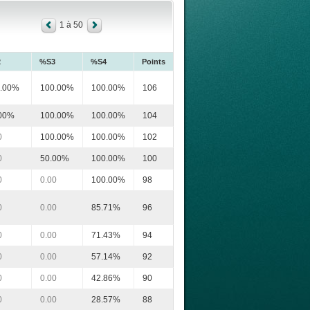
1 à 50
2
%S3
%S4
Points
.00%
100.00%
100.00%
106
00%
100.00%
100.00%
104
0
100.00%
100.00%
102
0
50.00%
100.00%
100
0
0.00
100.00%
98
0
0.00
85.71%
96
0
0.00
71.43%
94
0
0.00
57.14%
92
0
0.00
42.86%
90
0
0.00
28.57%
88