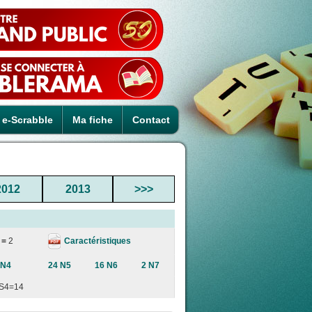
e-Scrabble
Ma fiche
Contact
2012
2013
>>>
Caractéristiques
 =
2
 N4
24 N5
16 N6
2 N7
S4=14