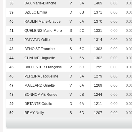
38
DAX Marie-Blanche
V
5A
1409
0.00
0.0
39
SZULC Emilia
D
6B
1371
0.00
0.0
40
RAULIN Marie-Claude
V
6A
1370
0.00
0.0
41
QUELENIS Marie-Flore
S
5C
1331
0.00
0.0
42
PAINVAIN Odile
S
7
1314
0.00
0.0
43
BENOIST Francine
S
6C
1303
0.00
0.0
44
CHAUVE Huguette
D
6A
1302
0.00
0.0
45
BALLESTER Françoise
V
6D
1295
0.00
0.0
46
PEREIRA Jacqueline
D
5A
1279
0.00
0.0
47
MAILLARD Ginette
V
6A
1269
0.00
0.0
48
BONHOMME Renée
V
5B
1244
0.00
0.0
49
DETANTE Odette
D
6A
1211
0.00
0.0
50
REMY Nelly
S
6D
1207
0.00
0.0