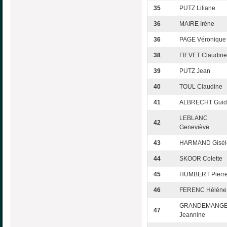
35
PUTZ Liliane
36
MAIRE Irène
36
PAGE Véronique
38
FIEVET Claudine
39
PUTZ Jean
40
TOUL Claudine
41
ALBRECHT Guid
LEBLANC
42
Geneviève
43
HARMAND Gisèl
44
SKOOR Colette
45
HUMBERT Pierr
46
FERENC Hélène
GRANDEMANG
47
Jeannine