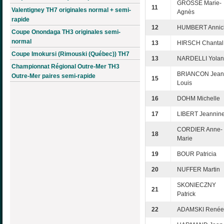
GROSSE Marie-
11
Valentigney TH7 originales normal + semi-
Agnès
rapide
12
HUMBERT Annic
Coupe Onondaga TH3 originales semi-
normal
13
HIRSCH Chantal
Coupe Imokursi (Rimouski (Québec)) TH7
13
NARDELLI Yola
Championnat Régional Outre-Mer TH3
BRIANCON Jean
Outre-Mer paires semi-rapide
15
Louis
16
DOHM Michelle
17
LIBERT Jeannin
CORDIER Anne-
18
Marie
19
BOUR Patricia
20
NUFFER Martin
SKONIECZNY
21
Patrick
22
ADAMSKI Renée