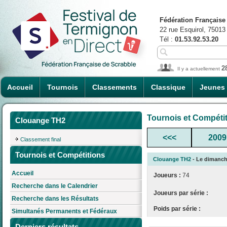
Fédération Française
22 rue Esquirol, 75013
Tél :
01.53.92.53.20
2
Il y a actuellement
Accueil
Tournois
Classements
Classique
Jeunes
Tournois et Compéti
Clouange TH2
<<<
2009
Classement final
Tournois et Compétitions
Clouange TH2
- Le dimanche
Accueil
Joueurs :
74
Recherche dans le Calendrier
Joueurs par série :
Recherche dans les Résultats
Poids par série :
Simultanés Permanents et Fédéraux
Derniers résultats