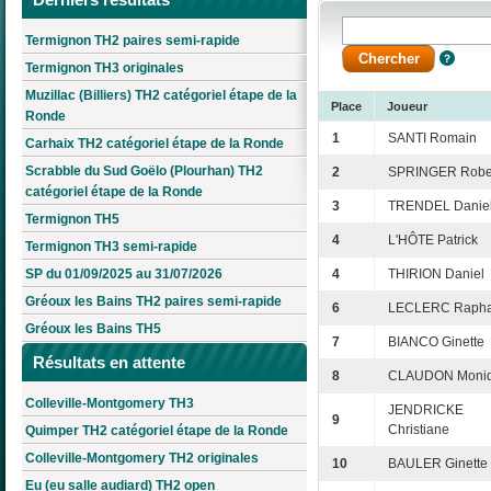
Termignon TH2 paires semi-rapide
Termignon TH3 originales
Muzillac (Billiers) TH2 catégoriel étape de la
Place
Joueur
Ronde
1
SANTI Romain
Carhaix TH2 catégoriel étape de la Ronde
Scrabble du Sud Goëlo (Plourhan) TH2
2
SPRINGER Robe
catégoriel étape de la Ronde
3
TRENDEL Danie
Termignon TH5
4
L'HÔTE Patrick
Termignon TH3 semi-rapide
SP du 01/09/2025 au 31/07/2026
4
THIRION Daniel
Gréoux les Bains TH2 paires semi-rapide
6
LECLERC Rapha
Gréoux les Bains TH5
7
BIANCO Ginette
Résultats en attente
8
CLAUDON Moni
Colleville-Montgomery TH3
JENDRICKE
9
Christiane
Quimper TH2 catégoriel étape de la Ronde
Colleville-Montgomery TH2 originales
10
BAULER Ginette
Eu (eu salle audiard) TH2 open