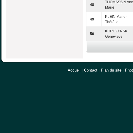
THOMASSIN Ann
48
Marie
KLEIN Marie-
49
Thérèse
KORCZYNSKI
50
Geneviève
Accueil
|
Contact
|
Plan du site
|
Pho