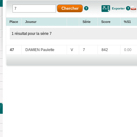
Exporter
Place
Joueur
Série
Score
%S1
1 résultat pour la série 7
47
DAMIEN Paulette
V
7
842
0.00