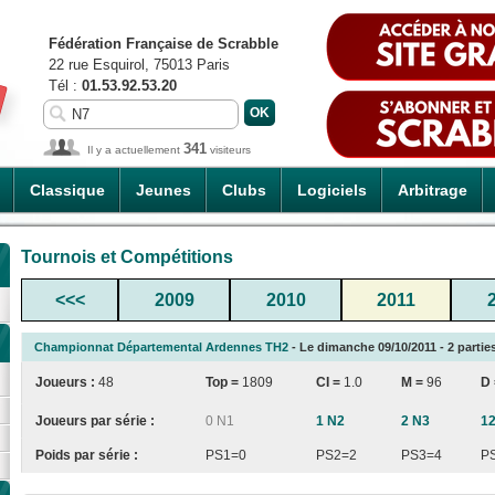
Fédération Française de Scrabble
22 rue Esquirol, 75013 Paris
Tél :
01.53.92.53.20
341
Il y a actuellement
visiteurs
Classique
Jeunes
Clubs
Logiciels
Arbitrage
Tournois et Compétitions
<<<
2009
2010
2011
Championnat Départemental Ardennes TH2
- Le dimanche 09/10/2011 - 2 partie
Joueurs :
48
Top =
1809
CI
=
1.0
M =
96
D
Joueurs par série :
0 N1
1 N2
2 N3
1
Poids par série :
PS1=0
PS2=2
PS3=4
P