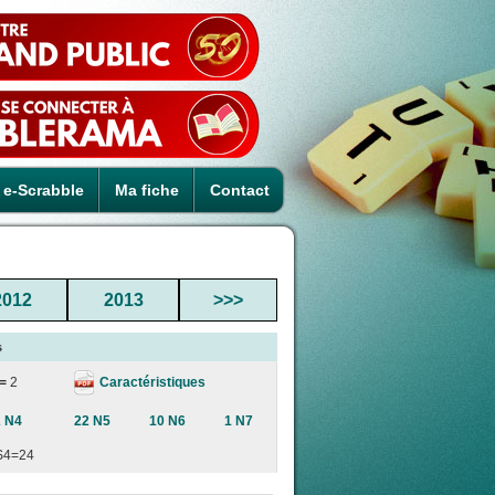
e-Scrabble
Ma fiche
Contact
2012
2013
>>>
s
Caractéristiques
 =
2
2 N4
22 N5
10 N6
1 N7
S4=24