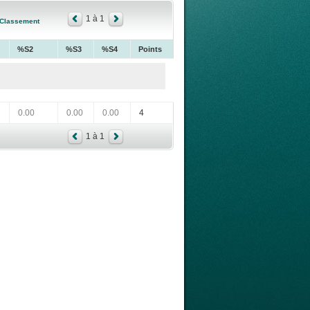
1 à 1
Classement
%S2
%S3
%S4
Points
0.00
0.00
0.00
4
1 à 1