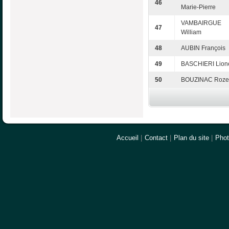
46
Marie-Pierre
VAMBAIRGUE
47
William
48
AUBIN François
49
BASCHIERI Lion
50
BOUZINAC Roze
Accueil
|
Contact
|
Plan du site
|
Pho