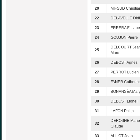
20
MIFSUD Christia
22
DELAVELLE Didi
23
ERRERA Elisabe
24
GOUJON Pierre
DELCOURT Jean
25
Marc
26
DEBOST Agnès
27
PERROT Lucien
28
FANER Catherin
29
BONANSÉA Mar
30
DEBOST Lionel
31
LAFON Philip
DEROSNE Marie
32
Claude
33
ALLIOT Jean