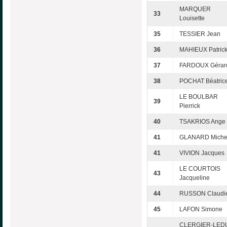
MARQUER
33
Louisette
35
TESSIER Jean
36
MAHIEUX Patric
37
FARDOUX Gérar
38
POCHAT Béatric
LE BOULBAR
39
Pierrick
40
TSAKRIOS Ange
41
GLANARD Miche
41
VIVION Jacques
LE COURTOIS
43
Jacqueline
44
RUSSON Claudi
45
LAFON Simone
CLERGIER-LED