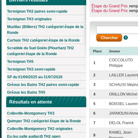
Étape du Grand Prix
rempo
Étape du Grand Prix
rempo
Termignon TH2 paires semi-rapide
Termignon TH3 originales
Muzillac (Billiers) TH2 catégoriel étape de la
Ronde
Carhaix TH2 catégoriel étape de la Ronde
Scrabble du Sud Goëlo (Plourhan) TH2
Place
Joueur
catégoriel étape de la Ronde
COCCOLUTO
Termignon TH5
1
Philippe
Termignon TH3 semi-rapide
2
LAILLER Laurent
SP du 01/09/2025 au 31/07/2026
Gréoux les Bains TH2 paires semi-rapide
3
SCHAUSI Stéph
Gréoux les Bains TH5
4
ONILLON Michel
Résultats en attente
5
BOISSEL Lauren
Colleville-Montgomery TH3
6
JARMOUNI Ahm
Quimper TH2 catégoriel étape de la Ronde
7
DELOL Franck
Colleville-Montgomery TH2 originales
RAMEL Jean-
8
Eu (eu salle audiard) TH2 open