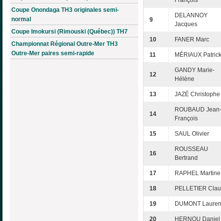
François
Coupe Onondaga TH3 originales semi-
DELANNOY
normal
9
Jacques
Coupe Imokursi (Rimouski (Québec)) TH7
10
FANER Marc
Championnat Régional Outre-Mer TH3
Outre-Mer paires semi-rapide
11
MÉRIAUX Patric
GANDY Marie-
12
Hélène
13
JAZÉ Christophe
ROUBAUD Jean
14
François
15
SAUL Olivier
ROUSSEAU
16
Bertrand
17
RAPHEL Martine
18
PELLETIER Cla
19
DUMONT Lauren
20
HERNOU Daniel