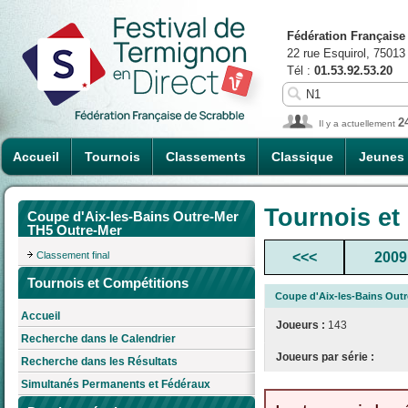
Fédération Française
22 rue Esquirol, 75013
Tél :
01.53.92.53.20
2
Il y a actuellement
Accueil
Tournois
Classements
Classique
Jeunes
Tournois et
Coupe d'Aix-les-Bains Outre-Mer
TH5 Outre-Mer
Classement final
<<<
2009
Tournois et Compétitions
Coupe d'Aix-les-Bains Out
Accueil
Joueurs :
143
Recherche dans le Calendrier
Joueurs par série :
Recherche dans les Résultats
Simultanés Permanents et Fédéraux