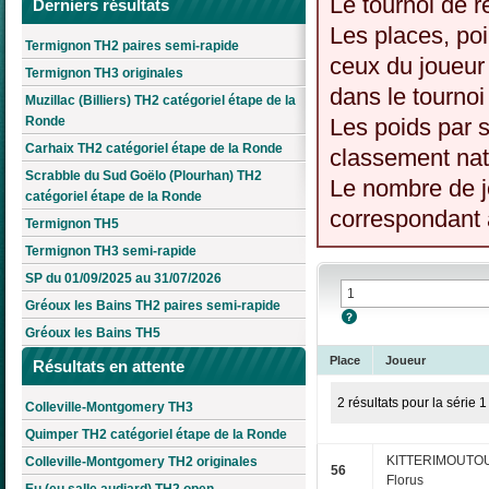
Le tournoi de r
Derniers résultats
Les places, poi
Termignon TH2 paires semi-rapide
ceux du joueur 
Termignon TH3 originales
dans le tournoi
Muzillac (Billiers) TH2 catégoriel étape de la
Ronde
Les poids par s
Carhaix TH2 catégoriel étape de la Ronde
classement nati
Scrabble du Sud Goëlo (Plourhan) TH2
Le nombre de j
catégoriel étape de la Ronde
correspondant à
Termignon TH5
Termignon TH3 semi-rapide
SP du 01/09/2025 au 31/07/2026
Gréoux les Bains TH2 paires semi-rapide
Gréoux les Bains TH5
Place
Joueur
Résultats en attente
2 résultats pour la série 1
Colleville-Montgomery TH3
Quimper TH2 catégoriel étape de la Ronde
KITTERIMOUTO
Colleville-Montgomery TH2 originales
56
Florus
Eu (eu salle audiard) TH2 open