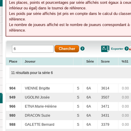
Les places, points et pourcentages par série affichés sont égaux à ceux
inférieur ou égal) dans le tournoi de référence.
Les poids par série affichés (et pris en compte dans le calcul du classe
référence.
Le nombre de joueurs affiché est le nombre de joueurs correspondant à c
référence.
Exporter
Place
Joueur
Série
Score
%S1
11 résultats pour la série 6
904
VIENNE Brigitte
S
6A
3614
0.00
949
UGOLINI Josée
S
6A
3507
0.00
966
ETNA Marie-Hélène
S
6A
3471
0.00
980
DRACON Suzie
S
6A
3431
0.00
988
GALETTE Bernard
S
6A
3379
0.00