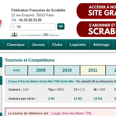
Fédération Française de Scrabble
22 rue Esquirol, 75013 Paris
Tél :
01.53.92.53.20
280
Il y a actuellement
visiteurs
Classique
Jeunes
Clubs
Logiciels
Arbitrage
Tournois et Compétitions
<<<
2009
2010
2011
Coupe d'Aix-les-Bains Outre-Mer TH5 Outre-Mer
- Du samedi 29 au dimanche 30/
Joueurs :
143
Top =
4903
CI
=
1.5
M =
358
Joueurs par série :
2 N1
11 N2
15 N3
Le tournoi de référence est :
Coupe d'Aix-les-Bains TH5
.