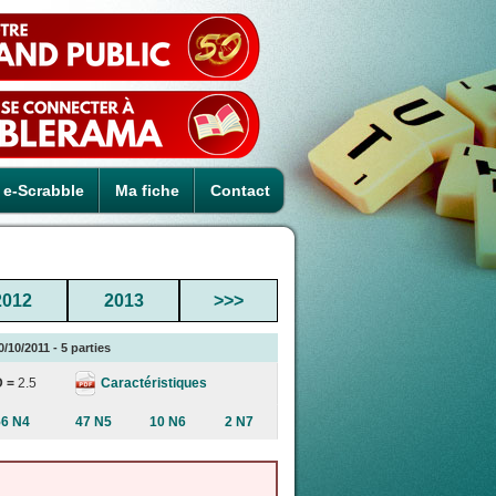
e-Scrabble
Ma fiche
Contact
2012
2013
>>>
10/2011 - 5 parties
Caractéristiques
D =
2.5
56 N4
47 N5
10 N6
2 N7