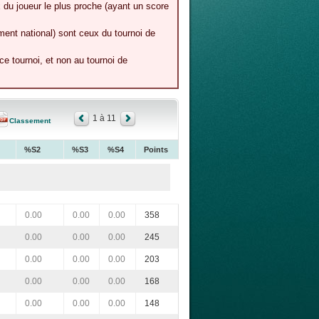
 du joueur le plus proche (ayant un score
ment national) sont ceux du tournoi de
e tournoi, et non au tournoi de
1 à 11
Classement
%S2
%S3
%S4
Points
0.00
0.00
0.00
358
0.00
0.00
0.00
245
0.00
0.00
0.00
203
0.00
0.00
0.00
168
0.00
0.00
0.00
148