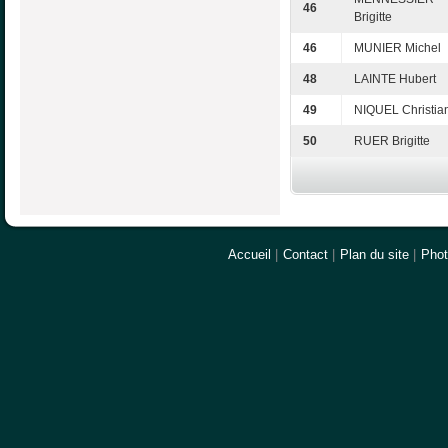
46
Brigitte
46
MUNIER Michel
48
LAINTE Hubert
49
NIQUEL Christia
50
RUER Brigitte
Accueil
|
Contact
|
Plan du site
|
Pho