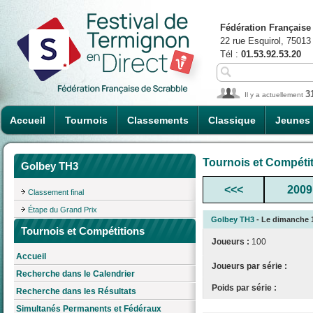
Fédération Française
22 rue Esquirol, 75013
Tél :
01.53.92.53.20
3
Il y a actuellement
Accueil
Tournois
Classements
Classique
Jeunes
Tournois et Compéti
Golbey TH3
<<<
2009
Classement final
Étape du Grand Prix
Golbey TH3
- Le dimanche 13
Tournois et Compétitions
Joueurs :
100
Accueil
Joueurs par série :
Recherche dans le Calendrier
Poids par série :
Recherche dans les Résultats
Simultanés Permanents et Fédéraux