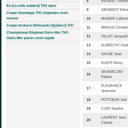
8
RIONDET Daniel
Eu (eu salle audiard) TH2 open
9
GIRARDOT Edm
Coupe Onondaga TH3 originales semi-
normal
10
MUNIER Catheri
Coupe Imokursi (Rimouski (Québec)) TH7
11
MINAUX Christin
Championnat Régional Outre-Mer TH3
12
GILLET Jacqueli
Outre-Mer paires semi-rapide
13
ALBRECHT Guid
14
SAUGE Jean
15
RUEFF Rémy
SKONIECZNY
16
Patrick
FLEURANCE
17
Jeannine
18
PETITJEAN Joël
19
CUNY Nadine
LAURENT Jean-
20
Claude