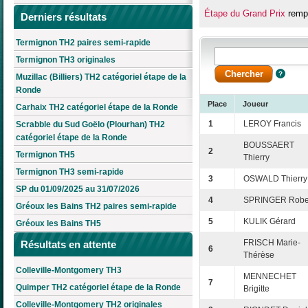
Étape du Grand Prix
rempo
Derniers résultats
Termignon TH2 paires semi-rapide
Termignon TH3 originales
Muzillac (Billiers) TH2 catégoriel étape de la
Ronde
Place
Joueur
Carhaix TH2 catégoriel étape de la Ronde
1
LEROY Francis
Scrabble du Sud Goëlo (Plourhan) TH2
catégoriel étape de la Ronde
BOUSSAERT
2
Termignon TH5
Thierry
Termignon TH3 semi-rapide
3
OSWALD Thierry
SP du 01/09/2025 au 31/07/2026
4
SPRINGER Robe
Gréoux les Bains TH2 paires semi-rapide
5
KULIK Gérard
Gréoux les Bains TH5
FRISCH Marie-
Résultats en attente
6
Thérèse
Colleville-Montgomery TH3
MENNECHET
7
Quimper TH2 catégoriel étape de la Ronde
Brigitte
Colleville-Montgomery TH2 originales