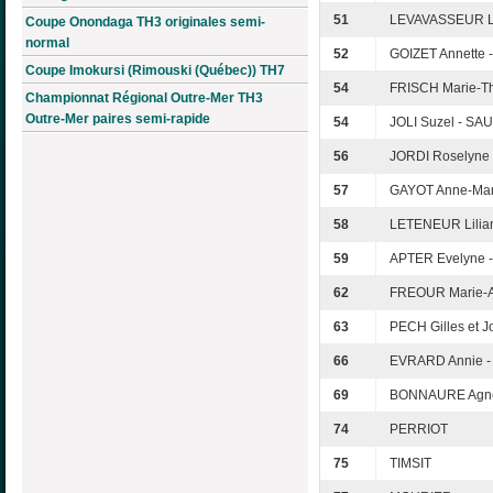
51
LEVAVASSEUR La
Coupe Onondaga TH3 originales semi-
normal
52
GOIZET Annette 
Coupe Imokursi (Rimouski (Québec)) TH7
54
FRISCH Marie-T
Championnat Régional Outre-Mer TH3
Outre-Mer paires semi-rapide
54
JOLI Suzel - S
56
JORDI Roselyne
57
GAYOT Anne-Mar
58
LETENEUR Lilia
59
APTER Evelyne 
62
FREOUR Marie-A
63
PECH Gilles et J
66
EVRARD Annie -
69
BONNAURE Agnè
74
PERRIOT
75
TIMSIT