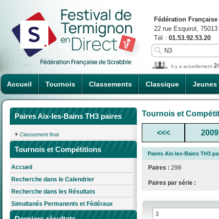
Fédération Française
22 rue Esquirol, 75013
Tél :
01.53.92.53.20
2
Il y a actuellement
Accueil
Tournois
Classements
Classique
Jeunes
Tournois et Compéti
Paires Aix-les-Bains TH3 paires
<<<
2009
Classement final
Tournois et Compétitions
Paires Aix-les-Bains TH3 pa
Accueil
Paires :
298
Recherche dans le Calendrier
Paires par série :
Recherche dans les Résultats
Simultanés Permanents et Fédéraux
Derniers résultats