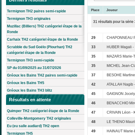
Place
Joueur
Termignon TH2 paires semi-rapide
Termignon TH3 originales
31 résultats pour la série 
Muzillac (Billiers) TH2 catégoriel étape de la
Ronde
29
CHAPONNEAU Pa
Carhaix TH2 catégoriel étape de la Ronde
Scrabble du Sud Goëlo (Plourhan) TH2
33
HUBER Magali - 
catégoriel étape de la Ronde
35
MAZARS Marie-T
Termignon TH3 semi-rapide
35
MICHEL Jean-Cla
SP du 01/09/2025 au 31/07/2026
37
BESOHE Martine
Gréoux les Bains TH2 paires semi-rapide
Gréoux les Bains TH5
42
ATALLAH Nagib 
Gréoux les Bains TH3 blitz
45
GAIGNON Jocely
Résultats en attente
46
BENACCHIO Mire
Quimper TH2 catégoriel étape de la Ronde
47
CRIVAIN Léon -
Colleville-Montgomery TH2 originales
48
LE THENO Mauric
Eu (eu salle audiard) TH2 open
49
HAINAUT Marie-L
Termignon TH5