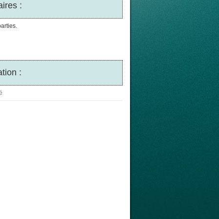
ires :
arties.
tion :
é