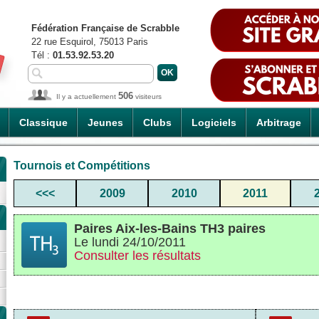
Fédération Française de Scrabble
22 rue Esquirol, 75013 Paris
Tél :
01.53.92.53.20
506
Il y a actuellement
visiteurs
Classique
Jeunes
Clubs
Logiciels
Arbitrage
Tournois et Compétitions
<<<
2009
2010
2011
Paires Aix-les-Bains TH3 paires
Le lundi 24/10/2011
Consulter les résultats