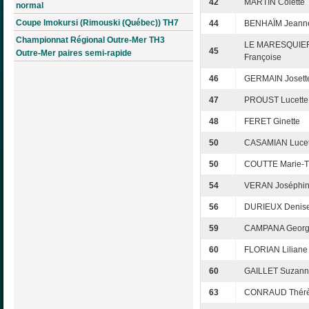
42
MARTIN Colette
normal
Coupe Imokursi (Rimouski (Québec)) TH7
44
BENHAÏM Jeann
Championnat Régional Outre-Mer TH3
LE MARESQUIE
45
Outre-Mer paires semi-rapide
Françoise
46
GERMAIN Josett
47
PROUST Lucette
48
FERET Ginette
50
CASAMIAN Lucet
50
COUTTE Marie-T
54
VERAN Joséphi
56
DURIEUX Denis
59
CAMPANA Georg
60
FLORIAN Liliane
60
GAILLET Suzan
63
CONRAUD Thér