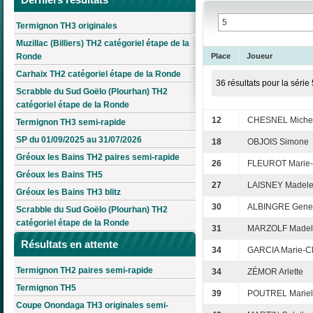
Termignon TH3 originales
Muzillac (Billiers) TH2 catégoriel étape de la
Ronde
Place
Joueur
Carhaix TH2 catégoriel étape de la Ronde
36 résultats pour la série 
Scrabble du Sud Goëlo (Plourhan) TH2
catégoriel étape de la Ronde
12
CHESNEL Miche
Termignon TH3 semi-rapide
SP du 01/09/2025 au 31/07/2026
18
OBJOIS Simone
Gréoux les Bains TH2 paires semi-rapide
26
FLEUROT Marie-
Gréoux les Bains TH5
27
LAISNEY Madele
Gréoux les Bains TH3 blitz
30
ALBINGRE Gene
Scrabble du Sud Goëlo (Plourhan) TH2
catégoriel étape de la Ronde
31
MARZOLF Madel
Résultats en attente
34
GARCIA Marie-C
Termignon TH2 paires semi-rapide
34
ZÉMOR Arlette
Termignon TH5
39
POUTREL Mariel
Coupe Onondaga TH3 originales semi-