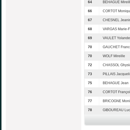
64
BEHAGUE Mireil
66
CORTOT Moniqu
67
CHESNEL Jeani
68
VARGAS Marie-F
69
VAULET Yolande
70
GAUCHET Franc
70
WOLF Mireille
72
CHASSOL Ghysl
73
PILLAIS Jacquel
75
BEHAGUE Jean
76
CORTOT Françoi
77
BRICOGNE Moni
78
GIBOUREAU Luc