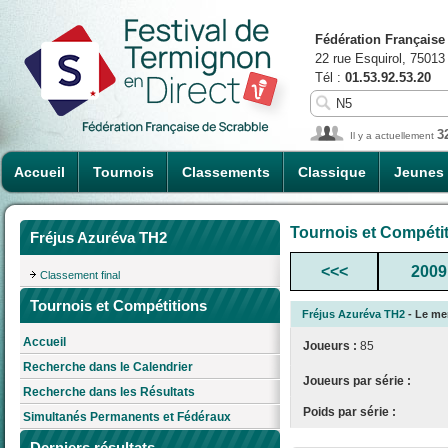
Fédération Française
22 rue Esquirol, 75013
Tél :
01.53.92.53.20
3
Il y a actuellement
Accueil
Tournois
Classements
Classique
Jeunes
Tournois et Compéti
Fréjus Azuréva TH2
<<<
2009
Classement final
Tournois et Compétitions
Fréjus Azuréva TH2
- Le mer
Accueil
Joueurs :
85
Recherche dans le Calendrier
Joueurs par série :
Recherche dans les Résultats
Poids par série :
Simultanés Permanents et Fédéraux
Derniers résultats