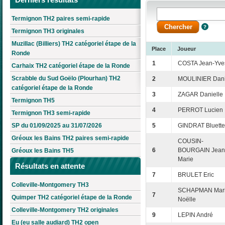
Termignon TH2 paires semi-rapide
Termignon TH3 originales
Muzillac (Billiers) TH2 catégoriel étape de la
Place
Joueur
Ronde
1
COSTA Jean-Yve
Carhaix TH2 catégoriel étape de la Ronde
Scrabble du Sud Goëlo (Plourhan) TH2
2
MOULINIER Dani
catégoriel étape de la Ronde
3
ZAGAR Danielle
Termignon TH5
4
PERROT Lucien
Termignon TH3 semi-rapide
SP du 01/09/2025 au 31/07/2026
5
GINDRAT Bluette
Gréoux les Bains TH2 paires semi-rapide
COUSIN-
6
BOURGAIN Jean
Gréoux les Bains TH5
Marie
Résultats en attente
7
BRULET Eric
Colleville-Montgomery TH3
SCHAPMAN Mari
7
Quimper TH2 catégoriel étape de la Ronde
Noëlle
Colleville-Montgomery TH2 originales
9
LEPIN André
Eu (eu salle audiard) TH2 open