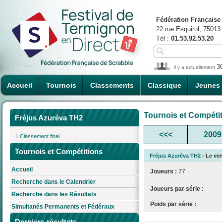
Fédération Française
22 rue Esquirol, 75013
Tél :
01.53.92.53.20
3
Il y a actuellement
Accueil
Tournois
Classements
Classique
Jeunes
Tournois et Compéti
Fréjus Azuréva TH2
<<<
2009
Classement final
Tournois et Compétitions
Fréjus Azuréva TH2
- Le ven
Accueil
Joueurs :
77
Recherche dans le Calendrier
Joueurs par série :
Recherche dans les Résultats
Poids par série :
Simultanés Permanents et Fédéraux
Derniers résultats