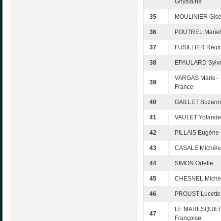
Ghyslaine
35
MOULINIER Gisè
36
POUTREL Mariel
37
FUSILLIER Régi
38
EPAULARD Sylve
VARGAS Marie-
39
France
40
GAILLET Suzan
41
VAULET Yolande
42
PILLAIS Eugène
43
CASALE Michèle
44
SIMON Odette
45
CHESNEL Miche
46
PROUST Lucette
LE MARESQUIE
47
Françoise