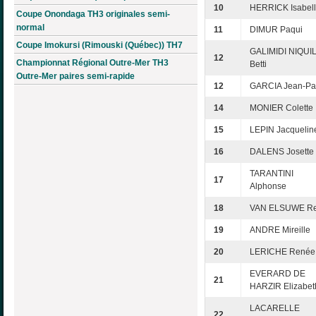
10
HERRICK Isabel
Coupe Onondaga TH3 originales semi-
normal
11
DIMUR Paqui
Coupe Imokursi (Rimouski (Québec)) TH7
GALIMIDI NIQUI
12
Championnat Régional Outre-Mer TH3
Betti
Outre-Mer paires semi-rapide
12
GARCIA Jean-Pa
14
MONIER Colette
15
LEPIN Jacquelin
16
DALENS Josette
TARANTINI
17
Alphonse
18
VAN ELSUWE R
19
ANDRE Mireille
20
LERICHE Renée
EVERARD DE
21
HARZIR Elizabet
LACARELLE
22