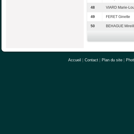
48
VIARD Marie-Lou
49
FERET Ginette
50
BEHAGUE Mireil
Accueil
|
Contact
|
Plan du site
|
Pho