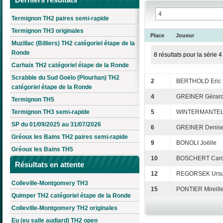
Termignon TH2 paires semi-rapide
Termignon TH3 originales
Place
Joueur
Muzillac (Billiers) TH2 catégoriel étape de la
Ronde
8 résultats pour la série 4
Carhaix TH2 catégoriel étape de la Ronde
Scrabble du Sud Goëlo (Plourhan) TH2
2
BERTHOLD Eric
catégoriel étape de la Ronde
4
GREINER Gérar
Termignon TH5
Termignon TH3 semi-rapide
5
WINTERMANTEL 
SP du 01/09/2025 au 31/07/2026
6
GREINER Denis
Gréoux les Bains TH2 paires semi-rapide
9
BONOLI Joëlle
Gréoux les Bains TH5
10
BOSCHERT Caro
Résultats en attente
12
REGORSEK Ursu
Colleville-Montgomery TH3
15
PONTIER Mireill
Quimper TH2 catégoriel étape de la Ronde
Colleville-Montgomery TH2 originales
Eu (eu salle audiard) TH2 open