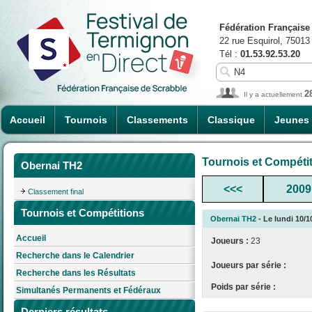
Fédération Française
22 rue Esquirol, 75013
Tél :
01.53.92.53.20
2
Il y a actuellement
Accueil
Tournois
Classements
Classique
Jeunes
Tournois et Compéti
Obernai TH2
<<<
2009
Classement final
Tournois et Compétitions
Obernai TH2
- Le lundi 10/10
Accueil
Joueurs :
23
Recherche dans le Calendrier
Joueurs par série :
Recherche dans les Résultats
Poids par série :
Simultanés Permanents et Fédéraux
Derniers résultats