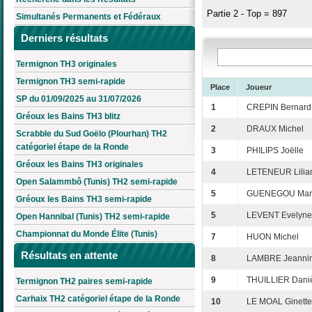
Partie 2 - Top = 897
Simultanés Permanents et Fédéraux
Derniers résultats
Termignon TH3 originales
Termignon TH3 semi-rapide
Place
Joueur
SP du 01/09/2025 au 31/07/2026
1
CREPIN Bernard
Gréoux les Bains TH3 blitz
2
DRAUX Michel
Scrabble du Sud Goëlo (Plourhan) TH2
catégoriel étape de la Ronde
3
PHILIPS Joëlle
Gréoux les Bains TH3 originales
4
LETENEUR Lilia
Open Salammbô (Tunis) TH2 semi-rapide
5
GUENEGOU Mari
Gréoux les Bains TH3 semi-rapide
5
LEVENT Evelyne
Open Hannibal (Tunis) TH2 semi-rapide
Championnat du Monde Élite (Tunis)
7
HUON Michel
Résultats en attente
8
LAMBRE Jeanni
9
THUILLIER Dani
Termignon TH2 paires semi-rapide
Carhaix TH2 catégoriel étape de la Ronde
10
LE MOAL Ginette