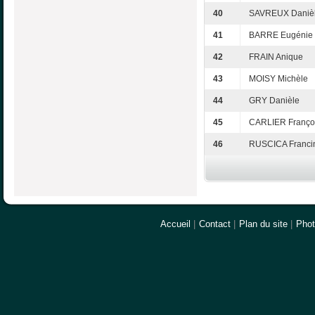
40
SAVREUX Daniè
41
BARRE Eugénie
42
FRAIN Anique
43
MOISY Michèle
44
GRY Danièle
45
CARLIER Franço
46
RUSCICA Franci
Accueil
|
Contact
|
Plan du site
|
Pho