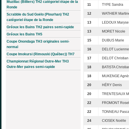
Muzillac (Billiers) TH2 catégoriel étape de la
11
TYPE Sandra
Ronde
12
WATHIER Martin
Scrabble du Sud Goëlo (Plourhan) TH2
catégoriel étape de la Ronde
13
LEDOUX Maryse
Gréoux les Bains TH2 paires semi-rapide
13
MORET Nicole
Gréoux les Bains TH5
15
DUBUS Marie
Coupe Onondaga TH3 originales semi-
normal
16
DELOT Lucienne
Coupe Imokursi (Rimouski (Québec)) TH7
17
DELOT Christian
Championnat Régional Outre-Mer TH3
Outre-Mer paires semi-rapide
18
BATISTA Christia
18
MUKENGE Agnè
20
HÉRY Denis
20
TRENTESAUX M
22
FROMONT Rosel
22
TONNEAU Pasca
24
CIOSEK Noëlle