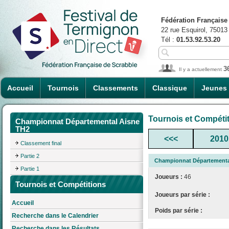
Fédération Française
22 rue Esquirol, 75013
Tél :
01.53.92.53.20
3
Il y a actuellement
Accueil
Tournois
Classements
Classique
Jeunes
Tournois et Compéti
Championnat Départemental Aisne
TH2
<<<
2010
Classement final
Partie 2
Championnat Départementa
Partie 1
Joueurs :
46
Tournois et Compétitions
Joueurs par série :
Accueil
Poids par série :
Recherche dans le Calendrier
Recherche dans les Résultats