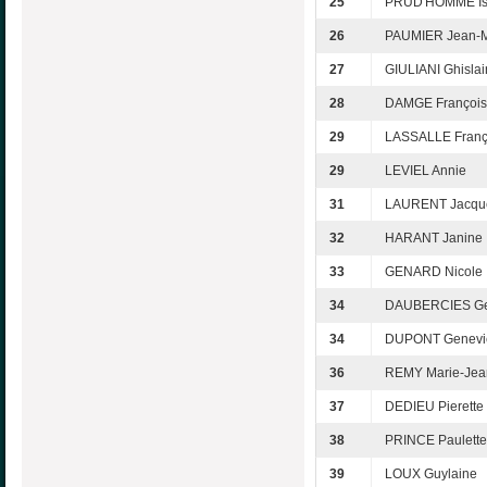
25
PRUD'HOMME Is
26
PAUMIER Jean-M
27
GIULIANI Ghisla
28
DAMGE Françoi
29
LASSALLE Franç
29
LEVIEL Annie
31
LAURENT Jacque
32
HARANT Janine
33
GENARD Nicole
34
DAUBERCIES Ge
34
DUPONT Genevi
36
REMY Marie-Jea
37
DEDIEU Pierette
38
PRINCE Paulette
39
LOUX Guylaine