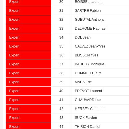
Expert
30
BOISSEL Laurent
Expert
31
SARTRE Fabien
Expert
32
GUEUTAL Anthony
Expert
33
DELHOME Raphaël
Expert
34
DOL Jean
Expert
35
CALVEZ Jean-Yves
Expert
36
BLISSON Yves
Expert
37
BAUDRY Monique
Expert
38
COMMIOT Claire
Expert
39
MAES Eric
Expert
40
PREVOT Laurent
Expert
41
CHAUVARD Luc
Expert
42
HERBEY Claudine
Expert
43
SUCK Flavien
Expert
44
THIRION Daniel