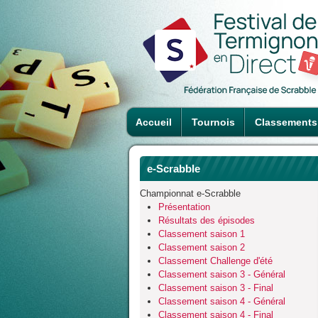
Accueil
Tournois
Classements
e-Scrabble
Championnat e-Scrabble
Présentation
Résultats des épisodes
Classement saison 1
Classement saison 2
Classement Challenge d'été
Classement saison 3 - Général
Classement saison 3 - Final
Classement saison 4 - Général
Classement saison 4 - Final