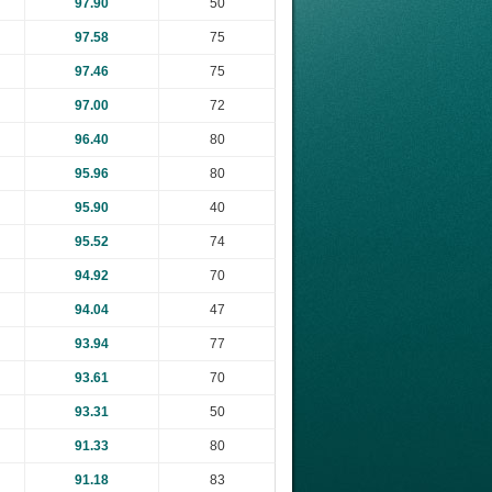
97.90
50
97.58
75
97.46
75
97.00
72
96.40
80
95.96
80
95.90
40
95.52
74
94.92
70
94.04
47
93.94
77
93.61
70
93.31
50
91.33
80
91.18
83