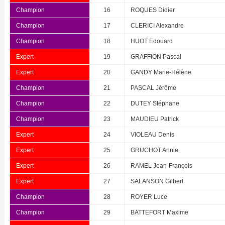
Champion
16
ROQUES Didier
Champion
17
CLERICI Alexandre
Champion
18
HUOT Edouard
Expert
19
GRAFFION Pascal
Expert
20
GANDY Marie-Hélène
Champion
21
PASCAL Jérôme
Champion
22
DUTEY Stéphane
Champion
23
MAUDIEU Patrick
Expert
24
VIOLEAU Denis
Expert
25
GRUCHOT Annie
Expert
26
RAMEL Jean-François
Expert
27
SALANSON Gilbert
Champion
28
ROYER Luce
Champion
29
BATTEFORT Maxime