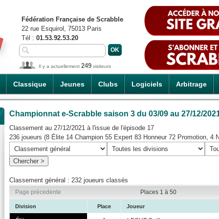
Fédération Française de Scrabble
22 rue Esquirol, 75013 Paris
Tél :
01.53.92.53.20
249
Il y a actuellement
visiteurs
Classique
Jeunes
Clubs
Logiciels
Arbitrage
Championnat e-Scrabble saison 3
du 03/09 au 27/12/202
Classement au 27/12/2021 à l'issue de l'épisode 17
236 joueurs (8 Élite 14 Champion 55 Expert 83 Honneur 72 Promotion, 4 
Classement général : 232 joueurs classés
Page précedente
Places 1 à 50
Division
Place
Joueur