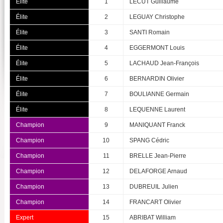
Élite
1
LECUT Guillaume
Élite
2
LEGUAY Christophe
Élite
3
SANTI Romain
Élite
4
EGGERMONT Louis
Élite
5
LACHAUD Jean-François
Élite
6
BERNARDIN Olivier
Élite
7
BOULIANNE Germain
Élite
8
LEQUENNE Laurent
Champion
9
MANIQUANT Franck
Champion
10
SPANG Cédric
Champion
11
BRELLE Jean-Pierre
Champion
12
DELAFORGE Arnaud
Champion
13
DUBREUIL Julien
Champion
14
FRANCART Olivier
Expert
15
ABRIBAT William