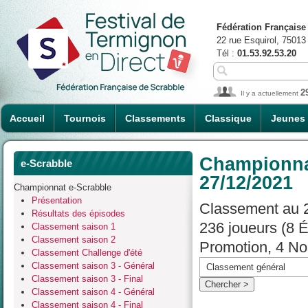
Fédération Française
22 rue Esquirol, 75013
Tél :
01.53.92.53.20
2
Il y a actuellement
Accueil
Tournois
Classements
Classique
Jeunes
Championnat
e-Scrabble
27/12/2021
Championnat e-Scrabble
Présentation
Classement au 2
Résultats des épisodes
236 joueurs (8 
Classement saison 1
Classement saison 2
Promotion, 4 No
Classement Challenge d'été
Classement saison 3 - Général
Classement saison 3 - Final
Classement saison 4 - Général
Classement saison 4 - Final