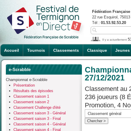
Fédération Française
22 rue Esquirol, 75013
Tél :
01.53.92.53.20
5
Il y a actuellement
Accueil
Tournois
Classements
Classique
Jeunes
Championnat
e-Scrabble
27/12/2021
Championnat e-Scrabble
Présentation
Classement au 2
Résultats des épisodes
236 joueurs (8 
Classement saison 1
Classement saison 2
Promotion, 4 No
Classement Challenge d'été
Classement saison 3 - Général
Classement saison 3 - Final
Classement saison 4 - Général
Classement saison 4 - Final