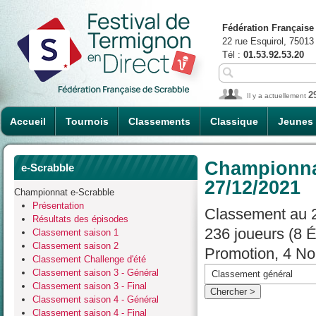
Fédération Française
22 rue Esquirol, 75013
Tél :
01.53.92.53.20
2
Il y a actuellement
Accueil
Tournois
Classements
Classique
Jeunes
Championnat
e-Scrabble
27/12/2021
Championnat e-Scrabble
Présentation
Classement au 2
Résultats des épisodes
236 joueurs (8 
Classement saison 1
Classement saison 2
Promotion, 4 No
Classement Challenge d'été
Classement saison 3 - Général
Classement saison 3 - Final
Classement saison 4 - Général
Classement saison 4 - Final