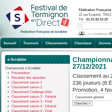
Fédération Française
22 rue Esquirol, 75013
Tél :
01.53.92.53.20
2
Il y a actuellement
Accueil
Tournois
Classements
Classique
Jeunes
Championnat
e-Scrabble
27/12/2021
Championnat e-Scrabble
Présentation
Classement au 2
Résultats des épisodes
236 joueurs (8 
Classement saison 1
Classement saison 2
Promotion, 4 No
Classement Challenge d'été
Classement saison 3 - Général
Classement saison 3 - Final
Classement saison 4 - Général
Classement saison 4 - Final