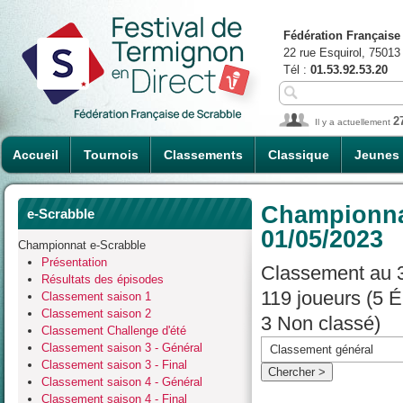
Fédération Française
22 rue Esquirol, 75013
Tél :
01.53.92.53.20
2
Il y a actuellement
Accueil
Tournois
Classements
Classique
Jeunes
Championnat
e-Scrabble
01/05/2023
Championnat e-Scrabble
Présentation
Classement au 3
Résultats des épisodes
119 joueurs (5 
Classement saison 1
Classement saison 2
3 Non classé)
Classement Challenge d'été
Classement saison 3 - Général
Classement saison 3 - Final
Classement saison 4 - Général
Classement saison 4 - Final