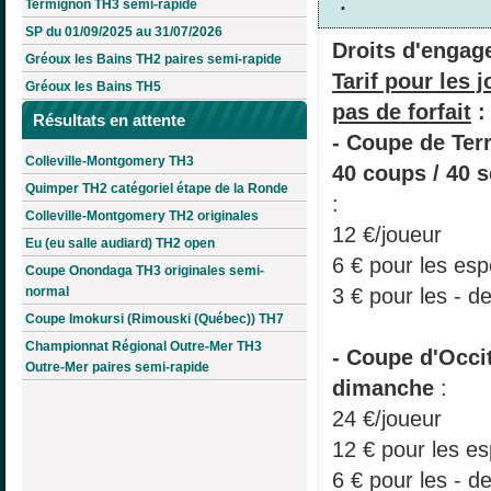
Termignon TH3 semi-rapide
SP du 01/09/2025 au 31/07/2026
Droits d'engag
Gréoux les Bains TH2 paires semi-rapide
Tarif pour les 
Gréoux les Bains TH5
pas de forfait
:
Résultats en attente
- Coupe de Terr
Colleville-Montgomery TH3
40 coups / 40 
Quimper TH2 catégoriel étape de la Ronde
:
Colleville-Montgomery TH2 originales
12 €/joueur
Eu (eu salle audiard) TH2 open
6 € pour les esp
Coupe Onondaga TH3 originales semi-
3 € pour les - d
normal
Coupe Imokursi (Rimouski (Québec)) TH7
Championnat Régional Outre-Mer TH3
- Coupe d'Occit
Outre-Mer paires semi-rapide
dimanche
:
24 €/joueur
12 € pour les es
6 € pour les - d