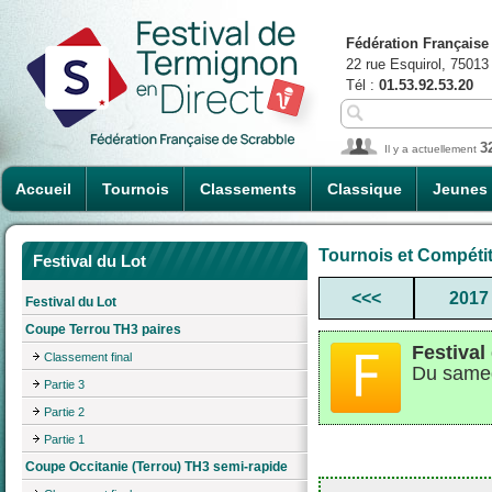
Fédération Française
22 rue Esquirol, 75013
Tél :
01.53.92.53.20
3
Il y a actuellement
Accueil
Tournois
Classements
Classique
Jeunes
Tournois et Compéti
Festival du Lot
<<<
2017
Festival du Lot
Coupe Terrou TH3 paires
Festival
Classement final
Du samed
Partie 3
Partie 2
Partie 1
Coupe Occitanie (Terrou) TH3 semi-rapide