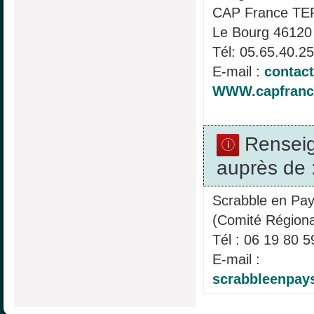
CAP France T
Le Bourg 4612
Tél: 05.65.40.2
E-mail :
contact
WWW.capfranc
Rensei
auprès de 
Scrabble en Pay
(Comité Régiona
Tél : 06 19 80 5
E-mail :
scrabbleenpa