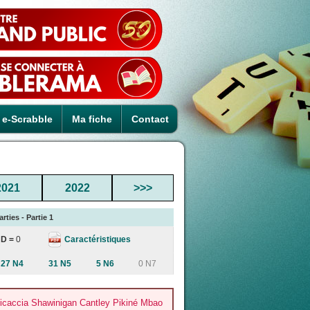
e-Scrabble
Ma fiche
Contact
2021
2022
>>>
rties - Partie 1
Caractéristiques
D =
0
27 N4
31 N5
5 N6
0 N7
icaccia Shawinigan Cantley Pikiné Mbao