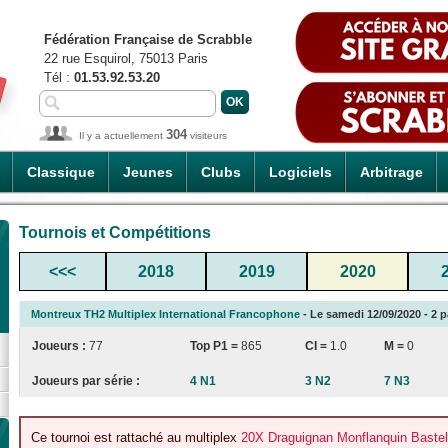
Fédération Française de Scrabble
22 rue Esquirol, 75013 Paris
Tél :
01.53.92.53.20
304
Il y a actuellement
visiteurs
Classique
Jeunes
Clubs
Logiciels
Arbitrage
Tournois et Compétitions
<<<
2018
2019
2020
Montreux TH2 Multiplex International Francophone
- Le samedi 12/09/2020 - 2 pa
Joueurs :
77
Top P1 =
865
CI
=
1.0
M =
0
Joueurs par série :
4 N1
3 N2
7 N3
Ce tournoi est rattaché au multiplex
20X Draguignan Monflanquin Bastel