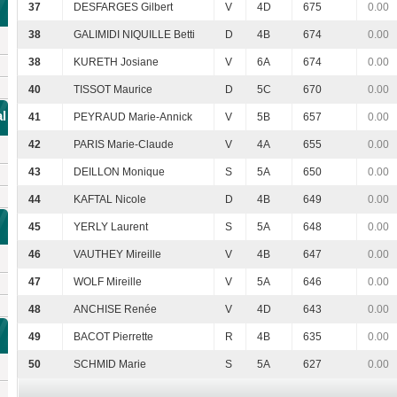
37
DESFARGES Gilbert
V
4D
675
0.00
38
GALIMIDI NIQUILLE Betti
D
4B
674
0.00
38
KURETH Josiane
V
6A
674
0.00
40
TISSOT Maurice
D
5C
670
0.00
l
41
PEYRAUD Marie-Annick
V
5B
657
0.00
42
PARIS Marie-Claude
V
4A
655
0.00
43
DEILLON Monique
S
5A
650
0.00
44
KAFTAL Nicole
D
4B
649
0.00
45
YERLY Laurent
S
5A
648
0.00
46
VAUTHEY Mireille
V
4B
647
0.00
47
WOLF Mireille
V
5A
646
0.00
48
ANCHISE Renée
V
4D
643
0.00
49
BACOT Pierrette
R
4B
635
0.00
50
SCHMID Marie
S
5A
627
0.00