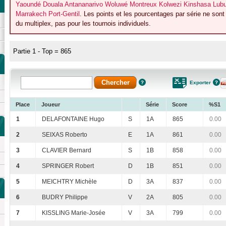
Yaoundé Douala Antananarivo Woluwé Montreux Kolwezi Kinshasa Lubum
Marrakech Port-Gentil
. Les points et les pourcentages par série ne son
du multiplex, pas pour les tournois individuels.
Partie 1 - Top = 865
Exporter
Place
Joueur
Série
Score
%S1
1
DELAFONTAINE Hugo
S
1A
865
0.00
2
SEIXAS Roberto
E
1A
861
0.00
3
CLAVIER Bernard
S
1B
858
0.00
4
SPRINGER Robert
D
1B
851
0.00
5
MEICHTRY Michèle
D
3A
837
0.00
6
BUDRY Philippe
V
2A
805
0.00
7
KISSLING Marie-Josée
V
3A
799
0.00