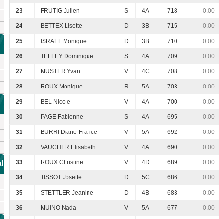
23
FRUTIG Julien
S
4A
718
0.00
24
BETTEX Lisette
D
3B
715
0.00
25
ISRAEL Monique
D
3B
710
0.00
26
TELLEY Dominique
S
4A
709
0.00
27
MUSTER Yvan
V
4C
708
0.00
28
ROUX Monique
R
5A
703
0.00
29
BEL Nicole
V
4A
700
0.00
30
PAGE Fabienne
S
4A
695
0.00
31
BURRI Diane-France
V
5A
692
0.00
32
VAUCHER Elisabeth
V
4A
690
0.00
l
33
ROUX Christine
V
4D
689
0.00
34
TISSOT Josette
D
5C
686
0.00
35
STETTLER Jeanine
D
4B
683
0.00
36
MUINO Nada
V
5A
677
0.00