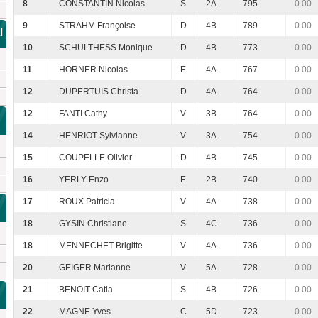
8
CONSTANTIN Nicolas
S
2A
795
0.00
9
STRAHM Françoise
D
4B
789
0.00
l
10
SCHULTHESS Monique
D
4B
773
0.00
11
HORNER Nicolas
E
4A
767
0.00
12
DUPERTUIS Christa
D
4A
764
0.00
12
FANTI Cathy
V
3B
764
0.00
14
HENRIOT Sylvianne
V
3A
754
0.00
15
COUPELLE Olivier
D
4B
745
0.00
16
YERLY Enzo
E
2B
740
0.00
17
ROUX Patricia
V
4A
738
0.00
18
GYSIN Christiane
S
4C
736
0.00
18
MENNECHET Brigitte
V
4A
736
0.00
20
GEIGER Marianne
V
5A
728
0.00
21
BENOIT Catia
S
4B
726
0.00
22
MAGNE Yves
C
5D
723
0.00