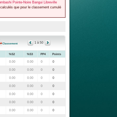
bashi Pointe-Noire Bangui Libreville
t calculés que pour le classement cumulé
1 à 50
Classement
%S2
%S3
PP4
Points
0.00
0.00
0
0
0.00
0.00
0
0
0.00
0.00
0
0
0.00
0.00
0
0
0.00
0.00
0
0
0.00
0.00
0
0
0.00
0.00
0
0