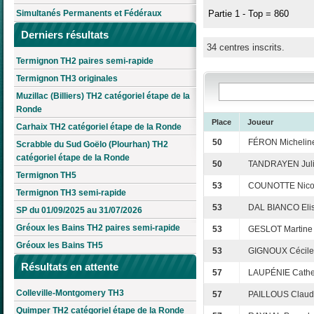
Simultanés Permanents et Fédéraux
Partie 1 - Top = 860
Derniers résultats
34 centres inscrits.
Termignon TH2 paires semi-rapide
Termignon TH3 originales
Muzillac (Billiers) TH2 catégoriel étape de la
Ronde
Place
Joueur
Carhaix TH2 catégoriel étape de la Ronde
50
FÉRON Michelin
Scrabble du Sud Goëlo (Plourhan) TH2
catégoriel étape de la Ronde
50
TANDRAYEN Jul
Termignon TH5
53
COUNOTTE Nico
Termignon TH3 semi-rapide
53
DAL BIANCO Eli
SP du 01/09/2025 au 31/07/2026
Gréoux les Bains TH2 paires semi-rapide
53
GESLOT Martine
Gréoux les Bains TH5
53
GIGNOUX Cécile
Résultats en attente
57
LAUPÉNIE Cathe
Colleville-Montgomery TH3
57
PAILLOUS Claud
Quimper TH2 catégoriel étape de la Ronde