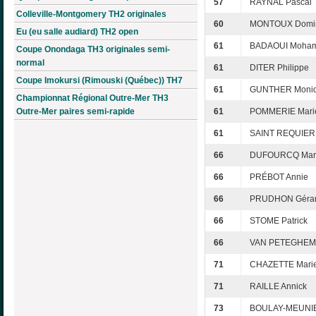
57
RAYNAL Pascal
Colleville-Montgomery TH2 originales
60
MONTOUX Domi
Eu (eu salle audiard) TH2 open
61
BADAOUI Moha
Coupe Onondaga TH3 originales semi-
normal
61
DITER Philippe
Coupe Imokursi (Rimouski (Québec)) TH7
61
GUNTHER Moni
Championnat Régional Outre-Mer TH3
Outre-Mer paires semi-rapide
61
POMMERIE Marie
61
SAINT REQUIER 
66
DUFOURCQ Mari
66
PRÉBOT Annie
66
PRUDHON Géra
66
STOME Patrick
66
VAN PETEGHEM 
71
CHAZETTE Marie
71
RAILLE Annick
73
BOULAY-MEUNIE