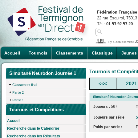
Fédération Française
22 rue Esquirol, 75013
Tél :
01.53.92.53.20
3
Il y a actuellement
Accueil
Tournois
Classements
Classique
Jeunes
Tournois et Compéti
Simultané Neurodon Journée 1
<<<
2021
Classement final
Partie 2
Simultané Neurodon Journ
Partie 1
Joueurs :
567
T
Tournois et Compétitions
Joueurs par série :
5
Accueil
Poids par série :
Recherche dans le Calendrier
Recherche dans les Résultats