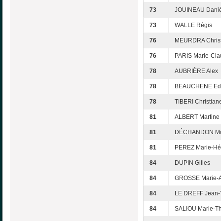
73
JOUINEAU Daniè
73
WALLE Régis
76
MEURDRA Christ
76
PARIS Marie-Cl
78
AUBRIÈRE Alex
78
BEAUCHENE Edi
78
TIBERI Christian
81
ALBERT Martine
81
DÉCHANDON Mu
81
PEREZ Marie-Hé
84
DUPIN Gilles
84
GROSSE Marie-
84
LE DREFF Jean-
84
SALIOU Marie-T