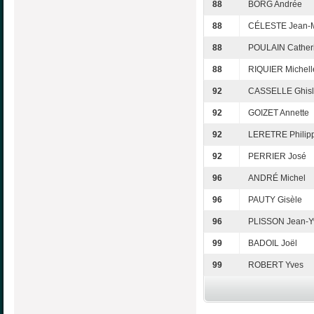
88
BORG Andrée
88
CÉLESTE Jean-
88
POULAIN Cather
88
RIQUIER Michell
92
CASSELLE Ghisl
92
GOIZET Annette
92
LERETRE Philip
92
PERRIER José
96
ANDRÉ Michel
96
PAUTY Gisèle
96
PLISSON Jean-Y
99
BADOIL Joël
99
ROBERT Yves