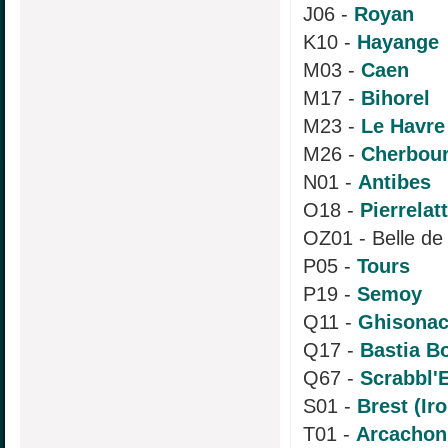
J06 -
Royan
K10 -
Hayange
M03 -
Caen
M17 -
Bihorel
M23 -
Le Havre
M26 -
Cherbou
N01 -
Antibes
O18 -
Pierrelat
OZ01 - Belle d
P05 -
Tours
P19 -
Semoy
Q11 -
Ghisonac
Q17 -
Bastia B
Q67 -
Scrabbl'
S01 -
Brest (Iro
T01 -
Arcachon