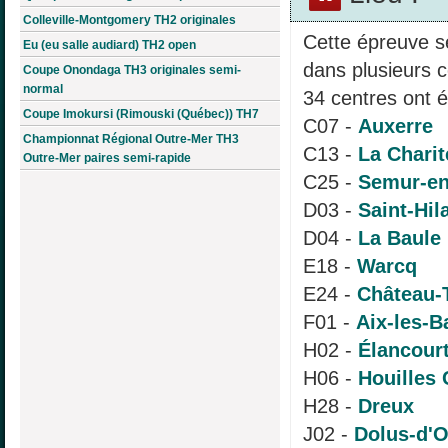
Colleville-Montgomery TH2 originales
Cette épreuve s
Eu (eu salle audiard) TH2 open
dans plusieurs c
Coupe Onondaga TH3 originales semi-
normal
34 centres ont é
Coupe Imokursi (Rimouski (Québec)) TH7
C07 -
Auxerre
Championnat Régional Outre-Mer TH3
C13 -
La Charit
Outre-Mer paires semi-rapide
C25 -
Semur-en
D03 -
Saint-Hil
D04 -
La Baule
E18 -
Warcq
E24 -
Château-
F01 -
Aix-les-B
H02 -
Élancour
H06 -
Houilles 
H28 -
Dreux
J02 -
Dolus-d'O