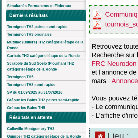
Simultanés Permanents et Fédéraux
Communiqu
Derniers résultats
tournois_s
Termignon TH2 paires semi-rapide
Termignon TH3 originales
Muzillac (Billiers) TH2 catégoriel étape de la
Retrouvez toute
Ronde
Recherche sur 
Carhaix TH2 catégoriel étape de la Ronde
FRC Neurodon
Scrabble du Sud Goëlo (Plourhan) TH2
catégoriel étape de la Ronde
et l'annonce de
Termignon TH5
mars :
Annonce
Termignon TH3 semi-rapide
SP du 01/09/2025 au 31/07/2026
Vous pouvez tél
Gréoux les Bains TH2 paires semi-rapide
- Le communiq
Gréoux les Bains TH5
- L'affiche d'in
Résultats en attente
Colleville-Montgomery TH3
Lieu :
Quimper TH2 catégoriel étape de la Ronde