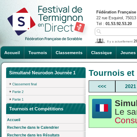
Fédération Française
22 rue Esquirol, 75013
Tél :
01.53.92.53.20
2
Il y a actuellement
Accueil
Tournois
Classements
Classique
Jeunes
Tournois et
Simultané Neurodon Journée 1
Classement final
<<<
2021
Partie 2
Partie 1
Simu
Tournois et Compétitions
Le sa
Consu
Accueil
Recherche dans le Calendrier
Recherche dans les Résultats