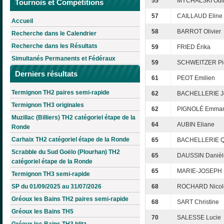
55
MYCHALSKI Odi
Tournois et Compétitions
57
CAILLAUD Eline
Accueil
58
BARROT Olivier
Recherche dans le Calendrier
Recherche dans les Résultats
59
FRIED Érika
Simultanés Permanents et Fédéraux
59
SCHWEITZER Pie
Derniers résultats
61
PEOT Emilien
Termignon TH2 paires semi-rapide
62
BACHELLERIE J
Termignon TH3 originales
62
PIGNOLÉ Emman
Muzillac (Billiers) TH2 catégoriel étape de la
64
AUBIN Eliane
Ronde
Carhaix TH2 catégoriel étape de la Ronde
65
BACHELLERIE Q
Scrabble du Sud Goëlo (Plourhan) TH2
65
DAUSSIN Danièl
catégoriel étape de la Ronde
65
MARIE-JOSEPH 
Termignon TH3 semi-rapide
SP du 01/09/2025 au 31/07/2026
68
ROCHARD Nicol
Gréoux les Bains TH2 paires semi-rapide
68
SART Christine
Gréoux les Bains TH5
70
SALESSE Lucie
Gréoux les Bains TH3 blitz