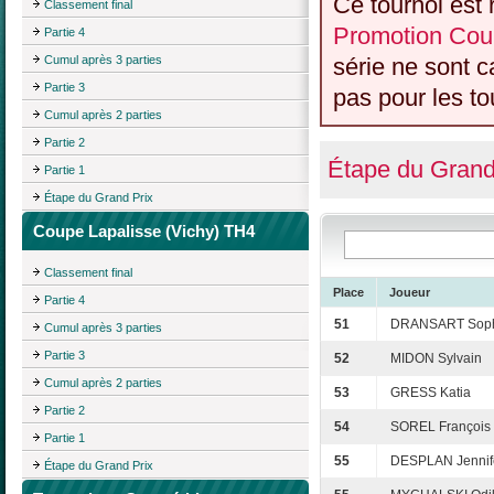
Ce tournoi est 
Classement final
Promotion Cou
Partie 4
Cumul après 3 parties
série ne sont 
Partie 3
pas pour les to
Cumul après 2 parties
Partie 2
Étape du Grand
Partie 1
Étape du Grand Prix
Coupe Lapalisse (Vichy) TH4
Classement final
Place
Joueur
Partie 4
51
DRANSART Sop
Cumul après 3 parties
Partie 3
52
MIDON Sylvain
Cumul après 2 parties
53
GRESS Katia
Partie 2
54
SOREL François
Partie 1
55
DESPLAN Jennif
Étape du Grand Prix