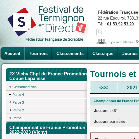
Fédération Française
22 rue Esquirol, 75013
Tél :
01.53.92.53.20
3
Il y a actuellement
Accueil
Tournois
Classements
Classique
Jeunes
Tournois et
2X Vichy Chpt de France Promotion
Coupe Lapalisse
Classement final
<<<
2021
Partie 4
Championnat de France Pro
Partie 3
Partie 2
Joueurs :
481
Partie 1
Joueurs par série :
Championnat de France Promotion
2022-2023 (Vichy)