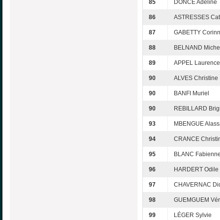
85
DONCE Adeline
86
ASTRESSES Cat
87
GABETTY Corin
88
BELNAND Miche
89
APPEL Laurence
90
ALVES Christine
90
BANFI Muriel
90
REBILLARD Brigi
93
MBENGUE Alass
94
CRANCE Christi
95
BLANC Fabienn
96
HARDERT Odile
97
CHAVERNAC Did
98
GUEMGUEM Vér
99
LÉGER Sylvie