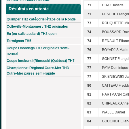
71
CUAZ Josette
Résultats en attente
71
PESCHE Françoi
Quimper TH2 catégoriel étape de la Ronde
73
ROUQUETTE Mic
Colleville-Montgomery TH2 originales
74
BOUSSARD Dav
Eu (eu salle audiard) TH2 open
Termignon TH5
74
RENAULT Eliane
Coupe Onondaga TH3 originales semi-
76
BOYADJIS Marie
normal
77
GONNET Franço
Coupe Imokursi (Rimouski (Québec)) TH7
77
PAYA Dominique
Championnat Régional Outre-Mer TH3
Outre-Mer paires semi-rapide
77
SKIBNIEWSKI Ja
80
CATTEAU Fredd
81
HARTMANN Cath
82
CHIPEAUX Annet
83
WALLE Daniel
84
GOUGNOT Elian