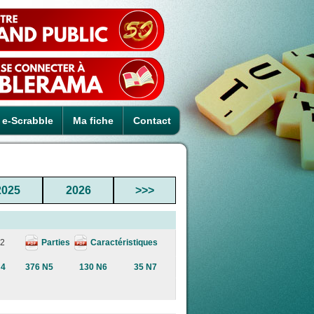
e-Scrabble
Ma fiche
Contact
2025
2026
>>>
Parties
Caractéristiques
.2
N4
376 N5
130 N6
35 N7