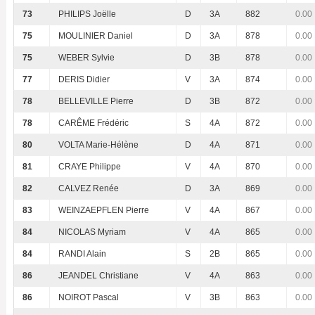
73
PHILIPS Joëlle
D
3A
882
0.00
75
MOULINIER Daniel
D
3A
878
0.00
75
WEBER Sylvie
D
3B
878
0.00
77
DERIS Didier
V
3A
874
0.00
78
BELLEVILLE Pierre
D
3B
872
0.00
78
CARÊME Frédéric
S
4A
872
0.00
80
VOLTA Marie-Hélène
D
4A
871
0.00
81
CRAYE Philippe
V
4A
870
0.00
82
CALVEZ Renée
D
3A
869
0.00
83
WEINZAEPFLEN Pierre
V
4A
867
0.00
84
NICOLAS Myriam
V
4A
865
0.00
84
RANDI Alain
S
2B
865
0.00
86
JEANDEL Christiane
V
4A
863
0.00
86
NOIROT Pascal
V
3B
863
0.00