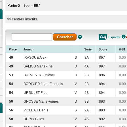
Partie 2 - Top = 997
44 centres inscrits.
Exporter
Place
Joueur
Série
Score
%S1
49
IRASQUE Alex
S
3A
897
0.00
49
SALIOU Marie-Thé
D
4A
897
0.00
53
BULVESTRE Michel
D
2B
896
0.00
54
BODINIER Jean-François
V
2B
894
0.00
54
URSULET Fred
V
2B
894
0.00
56
GROSSE Marie-Agnès
D
3B
893
0.00
56
VIOLEAU Denis
S
2A
893
0.00
58
DUPIN Gilles
V
4A
892
0.00