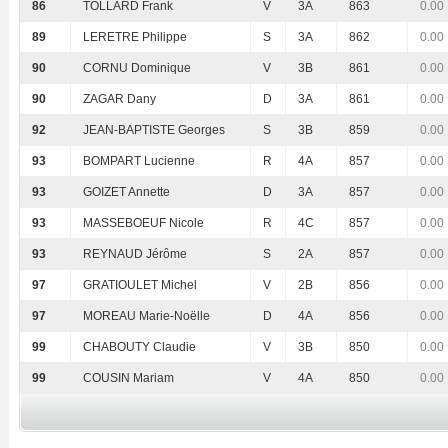
86
TOLLARD Frank
V
3A
863
0.00
89
LERETRE Philippe
S
3A
862
0.00
90
CORNU Dominique
V
3B
861
0.00
90
ZAGAR Dany
D
3A
861
0.00
92
JEAN-BAPTISTE Georges
S
3B
859
0.00
93
BOMPART Lucienne
R
4A
857
0.00
93
GOIZET Annette
D
3A
857
0.00
93
MASSEBOEUF Nicole
R
4C
857
0.00
93
REYNAUD Jérôme
S
2A
857
0.00
97
GRATIOULET Michel
V
2B
856
0.00
97
MOREAU Marie-Noëlle
D
4A
856
0.00
99
CHABOUTY Claudie
V
3B
850
0.00
99
COUSIN Mariam
V
4A
850
0.00