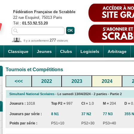
Fédération Française de Scrabble
22 rue Esquirol, 75013 Paris
Tél :
01.53.92.53.20
277
Il y a actuellement
visiteurs
Classique
Jeunes
Clubs
Logiciels
Arbitrage
Tournois et Compétitions
<<<
2022
2023
2024
Simultané National Scolaires
- Le samedi 13/04/2024 - 2 parties - Partie 2
Joueurs :
1018
Top P2 =
997
CI
=
1.0
M =
204
D =
0
Joueurs par série :
8 N1
37 N2
77 N3
355 
Poids par série :
PS1=10
PS2=30
PS3=40