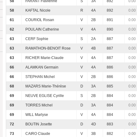
58
FARANT Flavienne
S
3A
892
0.00
58
KAFTAL Nicole
R
4A
892
0.00
61
COURIOL Rosan
V
2B
891
0.00
62
POULAIN Catherine
V
4A
890
0.00
63
CERF Sophie
S
2A
887
0.00
63
RAMATHON-BENOIT Rose
V
4B
887
0.00
63
RICHER Marie-Claude
V
4A
887
0.00
66
ALAMKAN Germain
V
4A
886
0.00
66
STEPHAN Michel
V
2B
886
0.00
68
MAZARS Marie-Thérèse
D
3A
885
0.00
69
NEUVE EGLISE Cyrille
S
2B
884
0.00
69
TORRES Michel
D
3A
884
0.00
69
WILL Marlyse
V
4A
884
0.00
72
BOUTIN Josette
D
4D
883
0.00
73
CAIRO Claude
V
3B
882
0.00