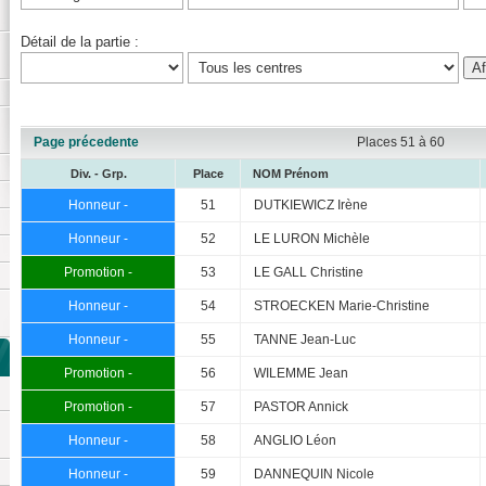
Détail de la partie :
Page précedente
Places 51 à 60
Div. - Grp.
Place
NOM Prénom
Honneur -
51
DUTKIEWICZ Irène
Honneur -
52
LE LURON Michèle
Promotion -
53
LE GALL Christine
Honneur -
54
STROECKEN Marie-Christine
Honneur -
55
TANNE Jean-Luc
Promotion -
56
WILEMME Jean
Promotion -
57
PASTOR Annick
Honneur -
58
ANGLIO Léon
Honneur -
59
DANNEQUIN Nicole