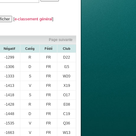
[
e-classement général
]
Page suivante
Négatif
Catég
Fédé
Club
-1299
R
FR
D22
-1306
D
FR
I15
-1333
S
FR
W20
-1413
V
FR
X19
-1418
S
FR
O17
-1428
R
FR
E08
-1448
D
FR
C19
-1535
V
FR
Q36
-1663
V
FR
W13