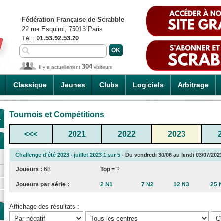
Fédération Française de Scrabble
22 rue Esquirol, 75013 Paris
Tél :
01.53.92.53.20
304
Il y a actuellement
visiteurs
Classique
Jeunes
Clubs
Logiciels
Arbitrage
Tournois et Compétitions
1
<<<
2021
2022
2023
Challenge d'été 2023 - juillet 2023 1 sur 5
- Du vendredi 30/06 au lundi 03/07/2023
Joueurs :
68
Top =
?
Joueurs par série :
2 N1
7 N2
12 N3
25 
Affichage des résultats :