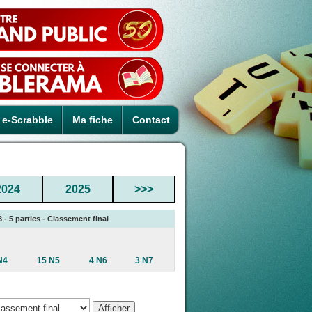
e-Scrabble
Ma fiche
Contact
2024
2025
>>>
 - 5 parties - Classement final
N4
15 N5
4 N6
3 N7