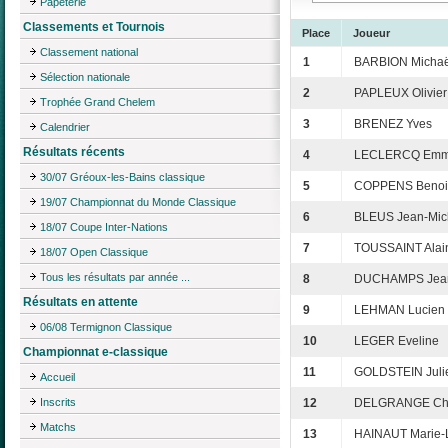
Papeterie
Classements et Tournois
Place
Joueur
Classement national
1
BARBION Michaë
Sélection nationale
2
PAPLEUX Olivier
Trophée Grand Chelem
3
BRENEZ Yves
Calendrier
Résultats récents
4
LECLERCQ Emm
30/07 Gréoux-les-Bains classique
5
COPPENS Benoi
19/07 Championnat du Monde Classique
6
BLEUS Jean-Mic
18/07 Coupe Inter-Nations
7
TOUSSAINT Alai
18/07 Open Classique
Tous les résultats par année ...
8
DUCHAMPS Jean
Résultats en attente
9
LEHMAN Lucien
06/08 Termignon Classique
10
LEGER Eveline
Championnat e-classique
11
GOLDSTEIN Juli
Accueil
Inscrits
12
DELGRANGE Chr
Matchs
13
HAINAUT Marie-