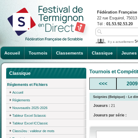
Fédération Française
22 rue Esquirol, 75013
Tél :
01.53.92.53.20
5
Il y a actuellement
Accueil
Tournois
Classements
Classique
Jeunes
Tournois et Compéti
Classique
<<<
2009
Réglements et Fichiers
Accueil
Soignies (Belgique) - Le d
Règlements
Joueurs :
21
Nouveautés 2025-2026
Joueurs par série :
Tableur Excel Sclassic
Tableur Excel ICClassic
ClassiJeu : valideur de mots