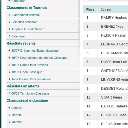
Papeterie
Classements et Tournois
Place
Joueur
Classement national
1
DAMRY Hughes
Sélection nationale
2
BRENEZ Yves
Trophée Grand Chelem
3
REISCH Pascal
Calendrier
Résultats récents
4
LEONARD Geor
30/07 Gréoux-les-Bains classique
5
BERCKMANS Ala
19/07 Championnat du Monde Classique
6
DIVES Jean-Luc
18/07 Coupe Inter-Nations
7
GAETHOFS Aim
18/07 Open Classique
Tous les résultats par année ...
8
MUYLKENS And
Résultats en attente
9
DESMET Roland
06/08 Termignon Classique
10
SIMAR Pierre
Championnat e-classique
11
BARATE Isabelle
Accueil
Inscrits
12
BLANCHY Jean-P
Matchs
13
BLEUS Jean-Mic