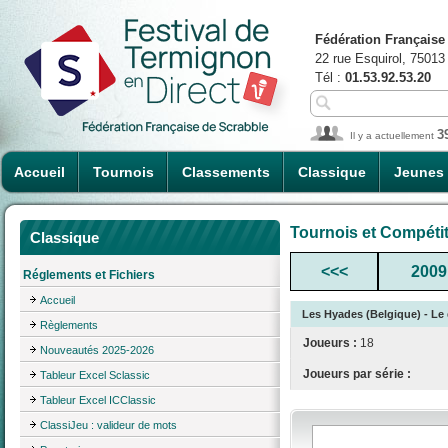
Fédération Française
22 rue Esquirol, 75013
Tél :
01.53.92.53.20
3
Il y a actuellement
Accueil
Tournois
Classements
Classique
Jeunes
Tournois et Compéti
Classique
<<<
2009
Réglements et Fichiers
Accueil
Les Hyades (Belgique) - Le
Règlements
Joueurs :
18
Nouveautés 2025-2026
Joueurs par série :
Tableur Excel Sclassic
Tableur Excel ICClassic
ClassiJeu : valideur de mots