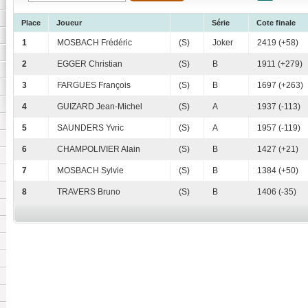
Place
Joueur
Série
Cote finale
1
MOSBACH Frédéric
(S)
Joker
2419 (+58)
2
EGGER Christian
(S)
B
1911 (+279)
3
FARGUES François
(S)
B
1697 (+263)
4
GUIZARD Jean-Michel
(S)
A
1937 (-113)
5
SAUNDERS Yvric
(S)
A
1957 (-119)
6
CHAMPOLIVIER Alain
(S)
B
1427 (+21)
7
MOSBACH Sylvie
(S)
B
1384 (+50)
8
TRAVERS Bruno
(S)
B
1406 (-35)