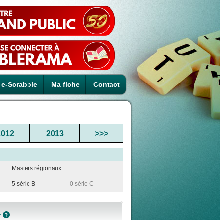
e-Scrabble
Ma fiche
Contact
2012
2013
>>>
Masters régionaux
5 série B
0 série C
r