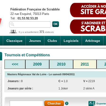
Fédération Française de Scrabble
22 rue Esquirol, 75013 Paris
Tél :
01.53.92.53.20
371
Il y a actuellement
visiteurs
Classique
Jeunes
Clubs
Logiciels
Arbitrage
Tournois et Compétitions
<<<
2009
2010
2011
Masters Régionaux Val de Loire - Le samedi 09/04/2011
Joueurs :
8
C =
1.0
V =
2219
Joueurs par série :
1 Joker
2 série A
Exporte