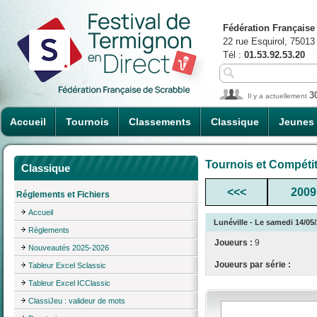
Fédération Française
22 rue Esquirol, 75013
Tél :
01.53.92.53.20
3
Il y a actuellement
Accueil
Tournois
Classements
Classique
Jeunes
Tournois et Compéti
Classique
<<<
2009
Réglements et Fichiers
Accueil
Lunéville - Le samedi 14/05
Règlements
Joueurs :
9
Nouveautés 2025-2026
Joueurs par série :
Tableur Excel Sclassic
Tableur Excel ICClassic
ClassiJeu : valideur de mots