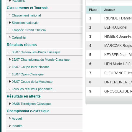
Papeterie
Classements et Tournois
Place
Joueur
Classement national
1
RIONDET Daniel
Sélection nationale
2
BEHRA Lionel
Trophée Grand Chelem
3
HIMBER Jean-Fr
Calendrier
Résultats récents
4
MARCZAK Régis
30/07 Gréoux-les-Bains classique
5
KEYSER Jean-Mi
19/07 Championnat du Monde Classique
6
HEN Marie Hélè
18/07 Coupe Inter-Nations
7
FLEURANCE Jea
18/07 Open Classique
06/07 Coupe de la Moselotte
8
UNTEREINER E
Tous les résultats par année ...
9
GROSCLAUDE Pa
Résultats en attente
06/08 Termignon Classique
Championnat e-classique
Accueil
Inscrits