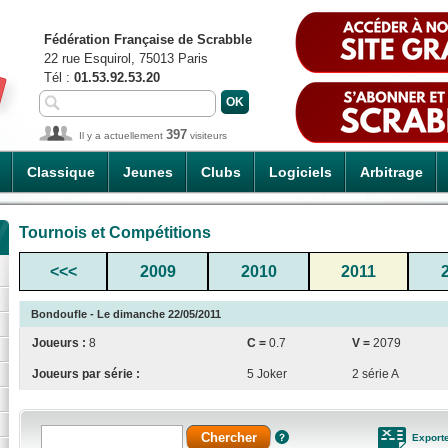
Fédération Française de Scrabble
22 rue Esquirol, 75013 Paris
Tél :
01.53.92.53.20
397
Il y a actuellement
visiteurs
Classique
Jeunes
Clubs
Logiciels
Arbitrage
Tournois et Compétitions
<<<
2009
2010
2011
Bondoufle - Le dimanche 22/05/2011
Joueurs :
8
C =
0.7
V =
2079
Joueurs par série :
5 Joker
2 série A
Export