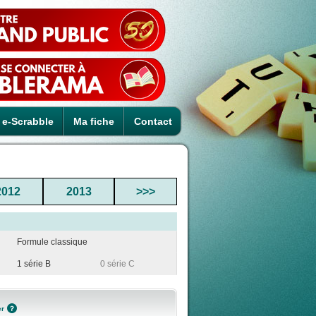
e-Scrabble
Ma fiche
Contact
2012
2013
>>>
Formule classique
1 série B
0 série C
er