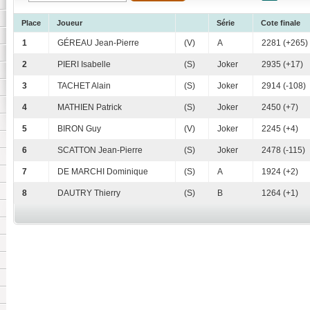
Place
Joueur
Série
Cote finale
1
GÉREAU Jean-Pierre
(V)
A
2281 (+265)
2
PIERI Isabelle
(S)
Joker
2935 (+17)
3
TACHET Alain
(S)
Joker
2914 (-108)
4
MATHIEN Patrick
(S)
Joker
2450 (+7)
5
BIRON Guy
(V)
Joker
2245 (+4)
6
SCATTON Jean-Pierre
(S)
Joker
2478 (-115)
7
DE MARCHI Dominique
(S)
A
1924 (+2)
8
DAUTRY Thierry
(S)
B
1264 (+1)