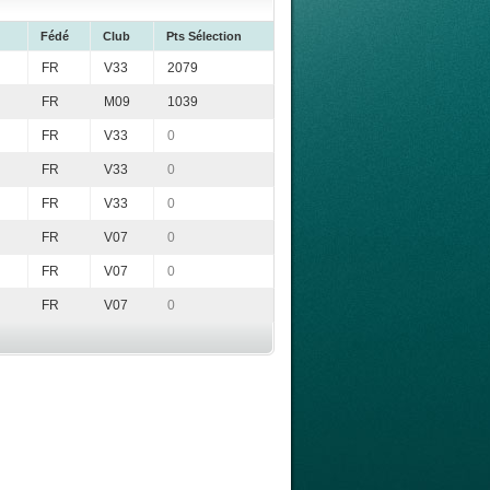
Fédé
Club
Pts Sélection
FR
V33
2079
FR
M09
1039
FR
V33
0
FR
V33
0
FR
V33
0
FR
V07
0
FR
V07
0
FR
V07
0