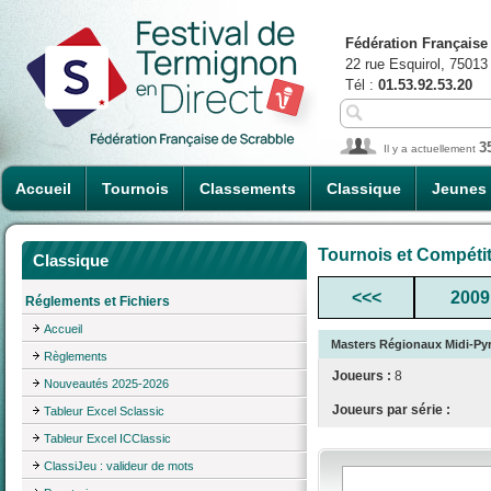
Fédération Française
22 rue Esquirol, 75013
Tél :
01.53.92.53.20
3
Il y a actuellement
Accueil
Tournois
Classements
Classique
Jeunes
Tournois et Compéti
Classique
<<<
2009
Réglements et Fichiers
Accueil
Masters Régionaux Midi-Pyr
Règlements
Joueurs :
8
Nouveautés 2025-2026
Joueurs par série :
Tableur Excel Sclassic
Tableur Excel ICClassic
ClassiJeu : valideur de mots