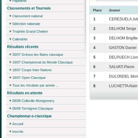
Papeterie
Classements et Tournois
Place
Joueur
Classement national
1
CERESUELA Jul
Sélection nationale
2
DELHOM Serge
Trophée Grand Chelem
3
DELHOM Brigitte
Calendrier
Résultats récents
4
GASTON Daniel
30/07 Gréoux-les-Bains classique
5
DELPUECH Lion
19/07 Championnat du Monde Classique
6
SALVATI Pierre
18/07 Coupe Inter-Nations
7
DULONDEL Mon
18/07 Open Classique
Tous les résultats par année ...
8
LUCHETTA Alain
Résultats en attente
08/08 Colleville-Montgomery
06/08 Termignon Classique
Championnat e-classique
Accueil
Inscrits