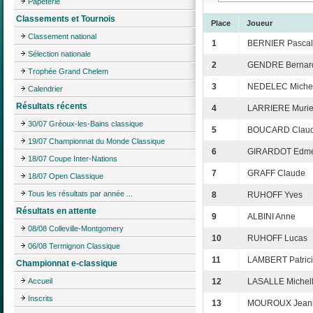
Papeterie
Classements et Tournois
Place
Joueur
Classement national
1
BERNIER Pascal
Sélection nationale
2
GENDRE Bernar
Trophée Grand Chelem
3
NEDELEC Michel
Calendrier
Résultats récents
4
LARRIERE Murie
30/07 Gréoux-les-Bains classique
5
BOUCARD Clau
19/07 Championnat du Monde Classique
6
GIRARDOT Edm
18/07 Coupe Inter-Nations
7
GRAFF Claude
18/07 Open Classique
Tous les résultats par année ...
8
RUHOFF Yves
Résultats en attente
9
ALBINI Anne
08/08 Colleville-Montgomery
10
RUHOFF Lucas
06/08 Termignon Classique
11
LAMBERT Patric
Championnat e-classique
Accueil
12
LASALLE Michel
Inscrits
13
MOUROUX Jean