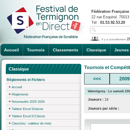
Fédération Française
22 rue Esquirol, 75013
Tél :
01.53.92.53.20
2
Il y a actuellement
Accueil
Tournois
Classements
Classique
Jeunes
Tournois et Compéti
Classique
<<<
2009
Réglements et Fichiers
Accueil
Valentigney - Le samedi 23/
Règlements
Joueurs :
18
Nouveautés 2025-2026
Joueurs par série :
Tableur Excel Sclassic
Tableur Excel ICClassic
ClassiJeu : valideur de mots