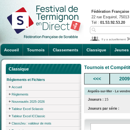
Fédération Française
22 rue Esquirol, 75013
Tél :
01.53.92.53.20
3
Il y a actuellement
Accueil
Tournois
Classements
Classique
Jeunes
Tournois et Compéti
Classique
<<<
2009
Réglements et Fichiers
Accueil
Argelès-sur-Mer - Le vendre
Règlements
Joueurs :
15
Nouveautés 2025-2026
Joueurs par série :
Tableur Excel Sclassic
Tableur Excel ICClassic
ClassiJeu : valideur de mots