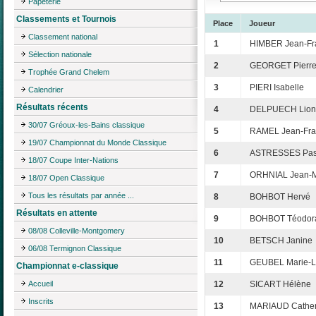
Papeterie
Classements et Tournois
Place
Joueur
Classement national
1
HIMBER Jean-Fr
Sélection nationale
2
GEORGET Pierre-
Trophée Grand Chelem
3
PIERI Isabelle
Calendrier
Résultats récents
4
DELPUECH Lion
30/07 Gréoux-les-Bains classique
5
RAMEL Jean-Fra
19/07 Championnat du Monde Classique
6
ASTRESSES Pas
18/07 Coupe Inter-Nations
7
ORHNIAL Jean-
18/07 Open Classique
Tous les résultats par année ...
8
BOHBOT Hervé
Résultats en attente
9
BOHBOT Téodor
08/08 Colleville-Montgomery
10
BETSCH Janine
06/08 Termignon Classique
11
GEUBEL Marie-L
Championnat e-classique
Accueil
12
SICART Hélène
Inscrits
13
MARIAUD Cather