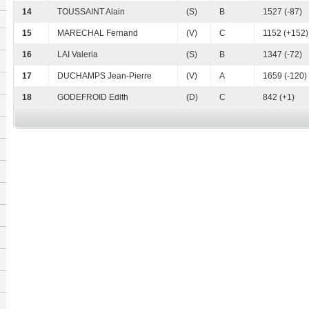
14
TOUSSAINT Alain
(S)
B
1527 (-87)
15
MARECHAL Fernand
(V)
C
1152 (+152)
16
LAI Valeria
(S)
B
1347 (-72)
17
DUCHAMPS Jean-Pierre
(V)
A
1659 (-120)
18
GODEFROID Edith
(D)
C
842 (+1)