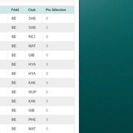
Fédé
Club
Pts Sélection
BE
SAB
0
BE
SAB
0
BE
REJ
0
BE
MAT
0
BE
GIB
0
BE
HYA
0
BE
HYA
0
BE
KAK
0
BE
NUP
0
BE
KAK
0
BE
GIB
0
BE
PHE
0
BE
MAT
0