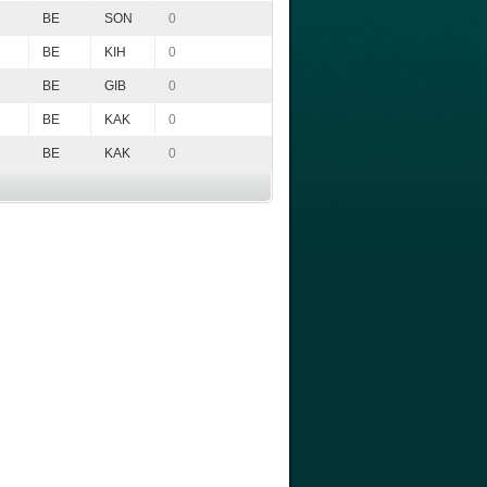
BE
SON
0
BE
KIH
0
BE
GIB
0
BE
KAK
0
BE
KAK
0