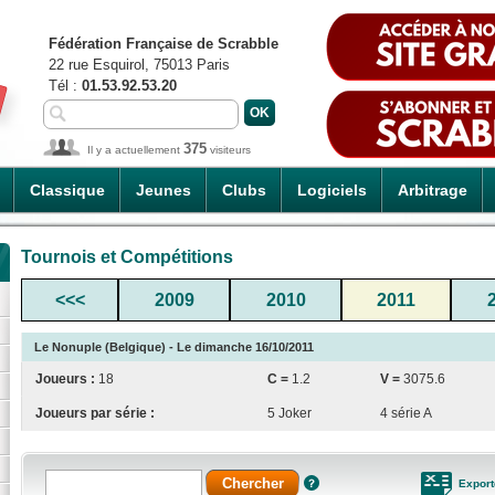
Fédération Française de Scrabble
22 rue Esquirol, 75013 Paris
Tél :
01.53.92.53.20
375
Il y a actuellement
visiteurs
Classique
Jeunes
Clubs
Logiciels
Arbitrage
Tournois et Compétitions
<<<
2009
2010
2011
Le Nonuple (Belgique) - Le dimanche 16/10/2011
Joueurs :
18
C =
1.2
V =
3075.6
Joueurs par série :
5 Joker
4 série A
Export