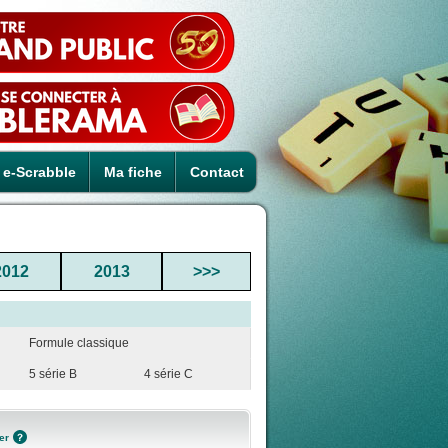
e-Scrabble
Ma fiche
Contact
2012
2013
>>>
Formule classique
5 série B
4 série C
er