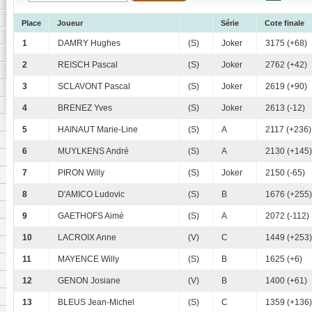
Place
Joueur
Série
Cote finale
1
DAMRY Hughes
(S)
Joker
3175 (+68)
2
REISCH Pascal
(S)
Joker
2762 (+42)
3
SCLAVONT Pascal
(S)
Joker
2619 (+90)
4
BRENEZ Yves
(S)
Joker
2613 (-12)
5
HAINAUT Marie-Line
(S)
A
2117 (+236)
6
MUYLKENS André
(S)
A
2130 (+145)
7
PIRON Willy
(S)
Joker
2150 (-65)
8
D'AMICO Ludovic
(S)
B
1676 (+255)
9
GAETHOFS Aimé
(S)
A
2072 (-112)
10
LACROIX Anne
(V)
C
1449 (+253)
11
MAYENCE Willy
(S)
B
1625 (+6)
12
GENON Josiane
(V)
B
1400 (+61)
13
BLEUS Jean-Michel
(S)
C
1359 (+136)