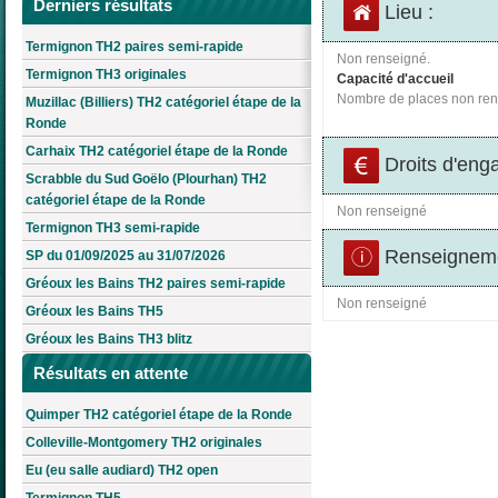
Derniers résultats
Lieu :
Termignon TH2 paires semi-rapide
Non renseigné.
Termignon TH3 originales
Capacité d'accueil
Nombre de places non ren
Muzillac (Billiers) TH2 catégoriel étape de la
Ronde
Carhaix TH2 catégoriel étape de la Ronde
Droits d'eng
Scrabble du Sud Goëlo (Plourhan) TH2
catégoriel étape de la Ronde
Non renseigné
Termignon TH3 semi-rapide
Renseigneme
SP du 01/09/2025 au 31/07/2026
Gréoux les Bains TH2 paires semi-rapide
Non renseigné
Gréoux les Bains TH5
Gréoux les Bains TH3 blitz
Résultats en attente
Quimper TH2 catégoriel étape de la Ronde
Colleville-Montgomery TH2 originales
Eu (eu salle audiard) TH2 open
Termignon TH5