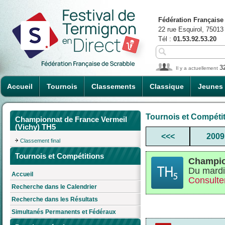
Fédération Française
22 rue Esquirol, 75013
Tél :
01.53.92.53.20
3
Il y a actuellement
Accueil
Tournois
Classements
Classique
Jeunes
Tournois et Compéti
Championnat de France Vermeil
(Vichy) TH5
<<<
2009
Classement final
Tournois et Compétitions
Champio
Du mardi
Accueil
Consulter
Recherche dans le Calendrier
Recherche dans les Résultats
Simultanés Permanents et Fédéraux