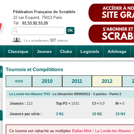
Fédération Française de Scrabble
22 rue Esquirol, 75013 Paris
Tél :
01.53.92.53.20
327
Il y a actuellement
visiteurs
Classique
Jeunes
Clubs
Logiciels
Arbitrage
Tournois et Compétitions
/
<<<
2010
2011
2012
La Londe-les-Maures TH3
- Le dimanche 09/09/2012 - 3 parties - Partie 2
Joueurs :
113
Top P2 =
1031
CI
=
0.0
M =
0
Joueurs par série :
3 N1
10 N2
15 N3
Ce tournoi est rattaché au multiplex
Ballan-Miré / La Londe-les-Maures 