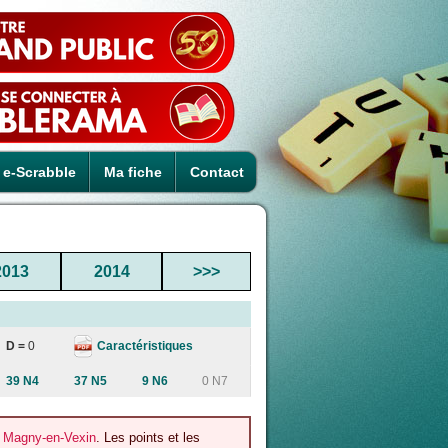
e-Scrabble
Ma fiche
Contact
2013
2014
>>>
Caractéristiques
D =
0
39 N4
37 N5
9 N6
0 N7
/ Magny-en-Vexin
. Les points et les