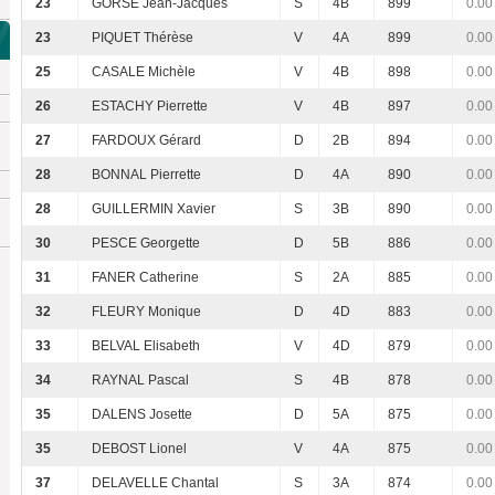
23
GORSE Jean-Jacques
S
4B
899
0.00
23
PIQUET Thérèse
V
4A
899
0.00
25
CASALE Michèle
V
4B
898
0.00
26
ESTACHY Pierrette
V
4B
897
0.00
27
FARDOUX Gérard
D
2B
894
0.00
28
BONNAL Pierrette
D
4A
890
0.00
28
GUILLERMIN Xavier
S
3B
890
0.00
30
PESCE Georgette
D
5B
886
0.00
31
FANER Catherine
S
2A
885
0.00
32
FLEURY Monique
D
4D
883
0.00
33
BELVAL Elisabeth
V
4D
879
0.00
34
RAYNAL Pascal
S
4B
878
0.00
35
DALENS Josette
D
5A
875
0.00
35
DEBOST Lionel
V
4A
875
0.00
37
DELAVELLE Chantal
S
3A
874
0.00