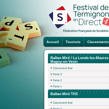
Accueil
Tournois
Classements
Ballan-Miré / La Londe-les-Maures 
Magny-en-Vexin
Classement final
Partie 3
Partie 2
Partie 1
Ballan-Miré TH3
Classement final
Partie 3