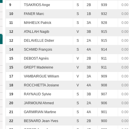
9
TSAKRIOS Ange
S
2B
939
0.00
10
FANER Marc
S
1B
932
0.00
11
MAHIEUX Patrick
S
3A
928
0.00
12
ATALLAH Nagib
V
3B
915
0.00
12
DELAVELLE Didier
S
2A
915
0.00
14
SCHMID François
S
4A
914
0.00
15
DEBOST Agnès
V
2B
911
0.00
15
GREPT Madeleine
V
3B
911
0.00
17
VAMBAIRGUE William
V
3A
909
0.00
18
ROCCHIETTA Josiane
V
4A
908
0.00
19
RAYNAUD Sylvie
S
3B
907
0.00
20
JARMOUNI Ahmed
S
2A
906
0.00
21
GARMIRIAN Martine
S
4A
901
0.00
22
BESNARD Jean-Yves
S
2B
900
0.00