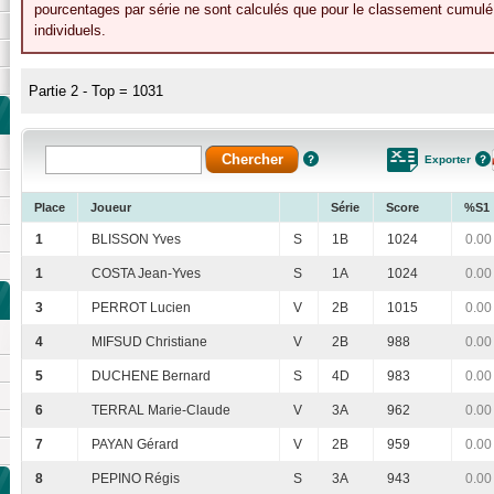
pourcentages par série ne sont calculés que pour le classement cumulé 
individuels.
Partie 2 - Top = 1031
Exporter
Place
Joueur
Série
Score
%S1
1
BLISSON Yves
S
1B
1024
0.00
1
COSTA Jean-Yves
S
1A
1024
0.00
3
PERROT Lucien
V
2B
1015
0.00
4
MIFSUD Christiane
V
2B
988
0.00
5
DUCHENE Bernard
S
4D
983
0.00
6
TERRAL Marie-Claude
V
3A
962
0.00
7
PAYAN Gérard
V
2B
959
0.00
8
PEPINO Régis
S
3A
943
0.00