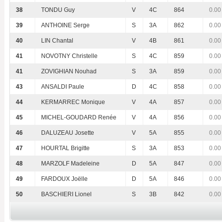
38
TONDU Guy
V
4C
864
0.00
39
ANTHOINE Serge
S
3A
862
0.00
40
LIN Chantal
V
4B
861
0.00
41
NOVOTNY Christelle
S
4C
859
0.00
41
ZOVIGHIAN Nouhad
S
3A
859
0.00
43
ANSALDI Paule
D
4C
858
0.00
44
KERMARREC Monique
V
4A
857
0.00
45
MICHEL-GOUDARD Renée
V
4A
856
0.00
46
DALUZEAU Josette
V
5A
855
0.00
47
HOURTAL Brigitte
S
3A
853
0.00
48
MARZOLF Madeleine
D
5A
847
0.00
49
FARDOUX Joëlle
D
5A
846
0.00
50
BASCHIERI Lionel
S
3B
842
0.00