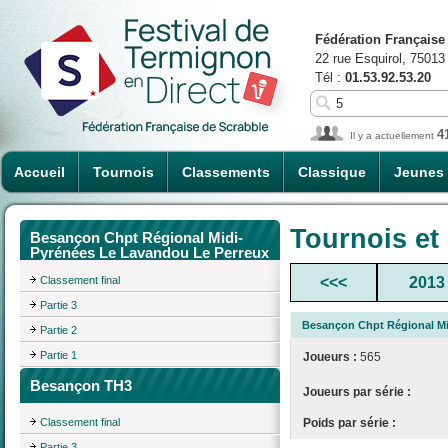
Fédération Française
22 rue Esquirol, 75013
Tél :
01.53.92.53.20
4
Il y a actuellement
Accueil
Tournois
Classements
Classique
Jeunes
Tournois et
Besançon Chpt Régional Midi-
Pyrénées Le Lavandou Le Perreux
Classement final
<<<
2013
Partie 3
Besançon Chpt Régional Mi
Partie 2
Partie 1
Joueurs :
565
Besançon TH3
Joueurs par série :
Poids par série :
Classement final
Partie 3