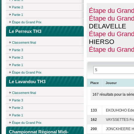
Partie 2
Étape du Grand
Partie 1
Étape du Grand
Étape du Grand Prix
DELAVELLE
Le Perreux TH3
Étape du Grand
HIERSO
Classement final
Étape du Grand
Partie 3
Partie 2
Partie 1
Étape du Grand Prix
Le Lavandou TH3
Place
Joueur
Classement final
167 résultats pour la séri
Partie 3
Partie 2
133
EKOUHOHO Ed
Partie 1
162
VAYSSETTES Fra
Étape du Grand Prix
200
JONCKHEERE H
Championnat Régional Midi-