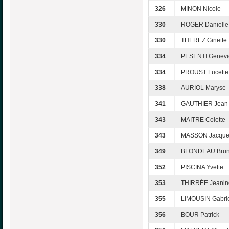
326
MINON Nicole
330
ROGER Danielle
330
THEREZ Ginette
334
PESENTI Genevi
334
PROUST Lucette
338
AURIOL Maryse
341
GAUTHIER Jean-
343
MAITRE Colette
343
MASSON Jacque
349
BLONDEAU Bru
352
PISCINA Yvette
353
THIRRÉE Jeanin
355
LIMOUSIN Gabrie
356
BOUR Patrick