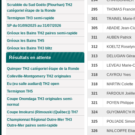
294
CHARBONNIER M
Scrabble du Sud Goëlo (Plourhan) TH2
295
THOMAS Franci
catégoriel étape de la Ronde
Termignon TH3 semi-rapide
301
TRAINEL Marie-
SP du 01/09/2025 au 31/07/2026
305
ABADIE Jean-Cl
Gréoux les Bains TH2 paires semi-rapide
311
AUBEN Patrick
Gréoux les Bains TH5
312
KOELTZ Roselyn
Gréoux les Bains TH3 blitz
313
DELUGIAN Géra
Résultats en attente
315
LEVEAU Marie-C
Quimper TH2 catégoriel étape de la Ronde
318
CAYROU Yves
Colleville-Montgomery TH2 originales
Eu (eu salle audiard) TH2 open
318
MARTIN Colette
Termignon TH5
321
FARDOUX Joëlle
Coupe Onondaga TH3 originales semi-
321
POYEN Philippe
normal
Coupe Imokursi (Rimouski (Québec)) TH7
324
GUYOMARC'H Ro
Championnat Régional Outre-Mer TH3
325
POUJADE Simo
Outre-Mer paires semi-rapide
326
MALCOIFFE Elia