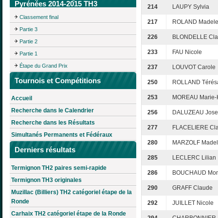
Pyrénées 2014-2015 TH3
214
LAUPY Sylvia
Classement final
217
ROLAND Madele
Partie 3
226
BLONDELLE Cla
Partie 2
233
FAU Nicole
Partie 1
Étape du Grand Prix
237
LOUVOT Carole
Tournois et Compétitions
250
ROLLAND Térés
253
MOREAU Marie-
Accueil
Recherche dans le Calendrier
256
DALUZEAU Joset
Recherche dans les Résultats
277
FLACELIERE Cla
Simultanés Permanents et Fédéraux
280
MARZOLF Madel
Derniers résultats
285
LECLERC Lilian
Termignon TH2 paires semi-rapide
286
BOUCHAUD Mon
Termignon TH3 originales
290
GRAFF Claude
Muzillac (Billiers) TH2 catégoriel étape de la
Ronde
292
JUILLET Nicole
Carhaix TH2 catégoriel étape de la Ronde