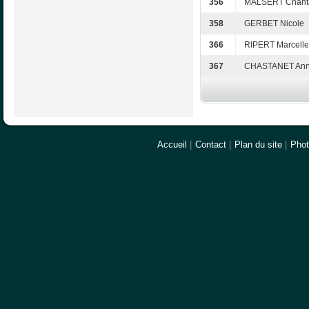
356
MALSERT Chant
358
GERBET Nicole
366
RIPERT Marcelle
367
CHASTANET Ann
Accueil
|
Contact
|
Plan du site
|
Pho