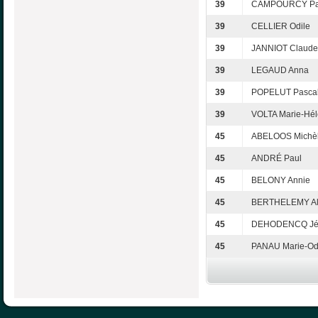
39
CAMPOURCY Pat
39
CELLIER Odile
39
JANNIOT Claude
39
LEGAUD Anna
39
POPELUT Pasca
39
VOLTA Marie-Hé
45
ABELOOS Michè
45
ANDRÉ Paul
45
BELONY Annie
45
BERTHELEMY Al
45
DEHODENCQ Jé
45
PANAU Marie-Od