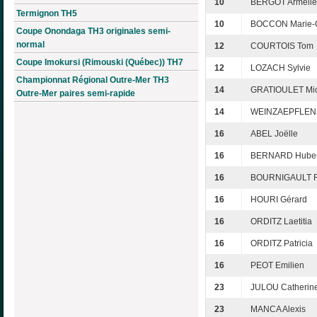
10
BERGOT Armelle
Termignon TH5
10
BOCCON Marie-G
Coupe Onondaga TH3 originales semi-
normal
12
COURTOIS Tom
Coupe Imokursi (Rimouski (Québec)) TH7
12
LOZACH Sylvie
Championnat Régional Outre-Mer TH3
14
GRATIOULET Mic
Outre-Mer paires semi-rapide
14
WEINZAEPFLEN 
16
ABEL Joëlle
16
BERNARD Huber
16
BOURNIGAULT Fr
16
HOURI Gérard
16
ORDITZ Laetitia
16
ORDITZ Patricia
16
PEOT Emilien
23
JULOU Catherin
23
MANCA Alexis