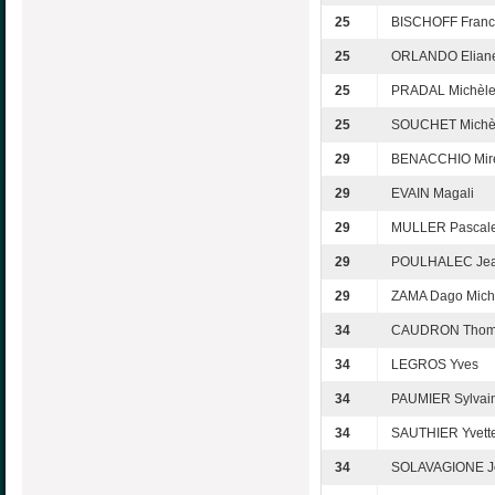
25
BISCHOFF Franc
25
ORLANDO Elian
25
PRADAL Michèl
25
SOUCHET Michè
29
BENACCHIO Mire
29
EVAIN Magali
29
MULLER Pascal
29
POULHALEC Jean
29
ZAMA Dago Mich
34
CAUDRON Thom
34
LEGROS Yves
34
PAUMIER Sylvai
34
SAUTHIER Yvett
34
SOLAVAGIONE Jo