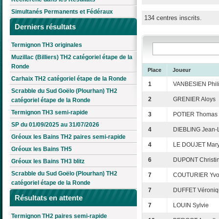
Simultanés Permanents et Fédéraux
134 centres inscrits.
Derniers résultats
Termignon TH3 originales
Muzillac (Billiers) TH2 catégoriel étape de la
Ronde
Place
Joueur
Carhaix TH2 catégoriel étape de la Ronde
1
VANBESIEN Phil
Scrabble du Sud Goëlo (Plourhan) TH2
2
GRENIER Aloys
catégoriel étape de la Ronde
Termignon TH3 semi-rapide
3
POTIER Thomas
SP du 01/09/2025 au 31/07/2026
4
DIEBLING Jean-
Gréoux les Bains TH2 paires semi-rapide
4
LE DOUJET Mar
Gréoux les Bains TH5
6
DUPONT Christi
Gréoux les Bains TH3 blitz
Scrabble du Sud Goëlo (Plourhan) TH2
7
COUTURIER Yv
catégoriel étape de la Ronde
7
DUFFET Véroniq
Résultats en attente
7
LOUIN Sylvie
Termignon TH2 paires semi-rapide