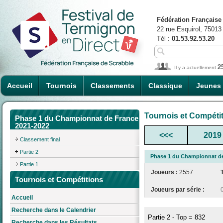
Fédération Française
22 rue Esquirol, 75013
Tél :
01.53.92.53.20
2
Il y a actuellement
Accueil
Tournois
Classements
Classique
Jeunes
Tournois et Compéti
Phase 1 du Championnat de France
2021-2022
<<<
2019
Classement final
Partie 2
Phase 1 du Championnat de
Partie 1
Joueurs :
2557
Tournois et Compétitions
Joueurs par série :
Accueil
Recherche dans le Calendrier
Partie 2 - Top = 832
Recherche dans les Résultats