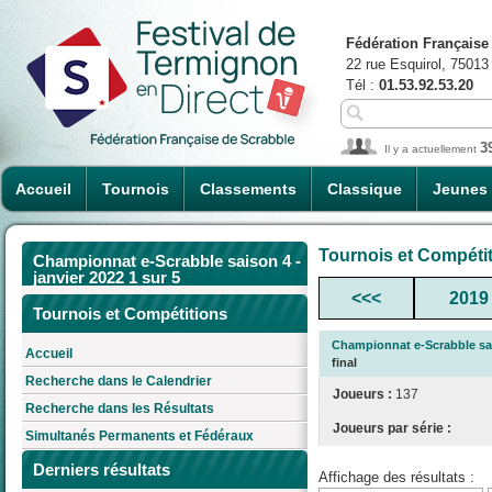
Fédération Française
22 rue Esquirol, 75013
Tél :
01.53.92.53.20
3
Il y a actuellement
Accueil
Tournois
Classements
Classique
Jeunes
Tournois et Compéti
Championnat e-Scrabble saison 4 -
janvier 2022 1 sur 5
<<<
2019
Tournois et Compétitions
Championnat e-Scrabble sais
Accueil
final
Recherche dans le Calendrier
Joueurs :
137
Recherche dans les Résultats
Joueurs par série :
Simultanés Permanents et Fédéraux
Derniers résultats
Affichage des résultats :