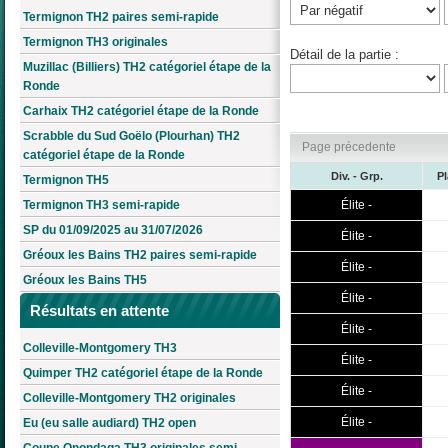
Termignon TH2 paires semi-rapide
Termignon TH3 originales
Détail de la partie :
Muzillac (Billiers) TH2 catégoriel étape de la
Ronde
Carhaix TH2 catégoriel étape de la Ronde
Scrabble du Sud Goëlo (Plourhan) TH2
Page précedente
catégoriel étape de la Ronde
Div. - Grp.
P
Termignon TH5
Élite -
Termignon TH3 semi-rapide
SP du 01/09/2025 au 31/07/2026
Élite -
Gréoux les Bains TH2 paires semi-rapide
Élite -
Gréoux les Bains TH5
Élite -
Résultats en attente
Élite -
Colleville-Montgomery TH3
Élite -
Quimper TH2 catégoriel étape de la Ronde
Élite -
Colleville-Montgomery TH2 originales
Élite -
Eu (eu salle audiard) TH2 open
Coupe Onondaga TH3 originales semi-