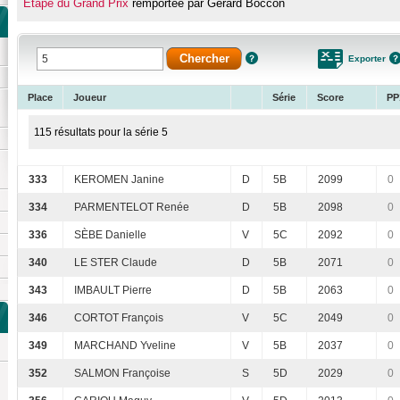
Étape du Grand Prix
remportée par Gérard Boccon
Exporter
Place
Joueur
Série
Score
PP
115 résultats pour la série 5
333
KEROMEN Janine
D
5B
2099
0
334
PARMENTELOT Renée
D
5B
2098
0
336
SÈBE Danielle
V
5C
2092
0
340
LE STER Claude
D
5B
2071
0
343
IMBAULT Pierre
D
5B
2063
0
346
CORTOT François
V
5C
2049
0
349
MARCHAND Yveline
V
5B
2037
0
352
SALMON Françoise
S
5D
2029
0