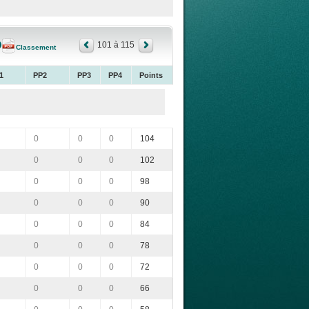
101 à 115
Classement
1
PP2
PP3
PP4
Points
0
0
0
104
0
0
0
102
0
0
0
98
0
0
0
90
0
0
0
84
0
0
0
78
0
0
0
72
0
0
0
66