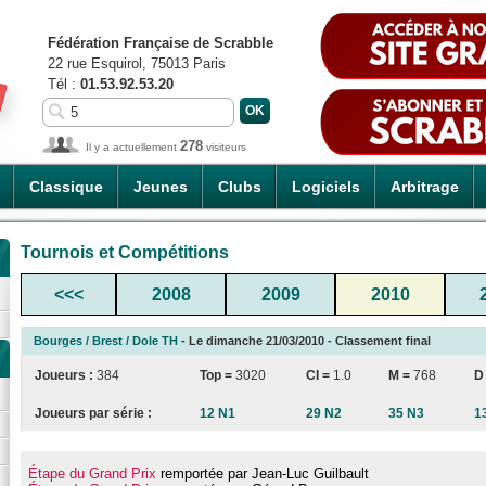
Fédération Française de Scrabble
22 rue Esquirol, 75013 Paris
Tél :
01.53.92.53.20
278
Il y a actuellement
visiteurs
Classique
Jeunes
Clubs
Logiciels
Arbitrage
Tournois et Compétitions
<<<
2008
2009
2010
Bourges / Brest / Dole TH
- Le dimanche 21/03/2010 - Classement final
Joueurs :
384
Top =
3020
CI
=
1.0
M =
768
D
Joueurs par série :
12 N1
29 N2
35 N3
1
Étape du Grand Prix
remportée par Jean-Luc Guilbault