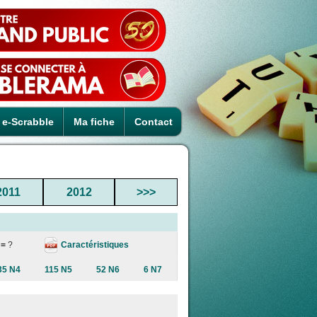
e-Scrabble
Ma fiche
Contact
2011
2012
>>>
Caractéristiques
 =
?
35 N4
115 N5
52 N6
6 N7